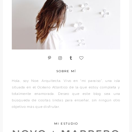
SOBRE MÍ
Hola, soy Noe. Arquitecta. Vivo en “mi paraíso”, una isla
situada en el Océano Atlántico de la que estoy completa y
totalmente enamorada. Deseo que este blog sea una
búsqueda de cositas lindas para enseñar, sin ningún otro
objetivo más que disfrutar.
MI ESTUDIO