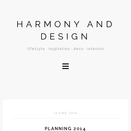
HARMONY AND
DESIGN
lifestyle · inspiration · deco · interiors
≡
13 ENE 2014
PLANNING 2014