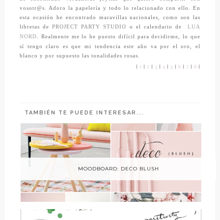
vosotr@s. Adoro la papelería y todo lo relacionado con ello. En
esta ocasión he encontrado maravillas nacionales, como son las
libretas de
PROJECT PARTY STUDIO
o el calendario de
LUA
NORD
. Realmente me lo he puesto difícil para decidirme, lo que
sí tengo claro es que mi tendencia este año va por el oro, el
blanco y por supuesto las tonalidades rosas.
|
1
|
2
|
3
|
4
|
5
|
6
|
7
|
8
|
TAMBIÉN TE PUEDE INTERESAR...
MOODBOARD: DECO BLUSH