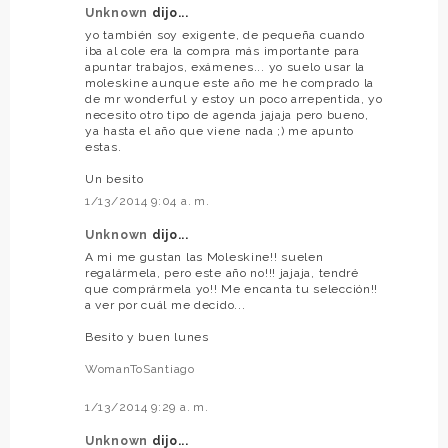
Unknown
dijo...
yo también soy exigente, de pequeña cuando
iba al cole era la compra más importante para
apuntar trabajos, exámenes... yo suelo usar la
moleskine aunque este año me he comprado la
de mr wonderful y estoy un poco arrepentida, yo
necesito otro tipo de agenda jajaja pero bueno,
ya hasta el año que viene nada ;) me apunto
estas.
Un besito
1/13/2014 9:04 a. m.
Unknown
dijo...
A mi me gustan las Moleskine!! suelen
regalármela, pero este año no!!! jajaja, tendré
que comprármela yo!! Me encanta tu selección!!
a ver por cuál me decido...
Besito y buen lunes
WomanToSantiago
1/13/2014 9:29 a. m.
Unknown
dijo...