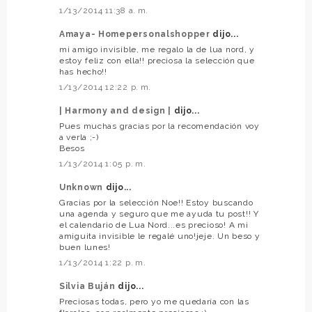
1/13/2014 11:38 a. m.
Amaya- Homepersonalshopper
dijo...
mi amigo invisible, me regalo la de lua nord, y
estoy feliz con ella!! preciosa la selección que
has hecho!!
1/13/2014 12:22 p. m.
| Harmony and design |
dijo...
Pues muchas gracias por la recomendación voy
a verla ;-)
Besos
1/13/2014 1:05 p. m.
Unknown
dijo...
Gracias por la selección Noe!! Estoy buscando
una agenda y seguro que me ayuda tu post!! Y
el calendario de Lua Nord...es precioso! A mi
amiguita invisible le regalé uno!jeje. Un beso y
buen lunes!
1/13/2014 1:22 p. m.
Silvia Buján
dijo...
Preciosas todas, pero yo me quedaría con las