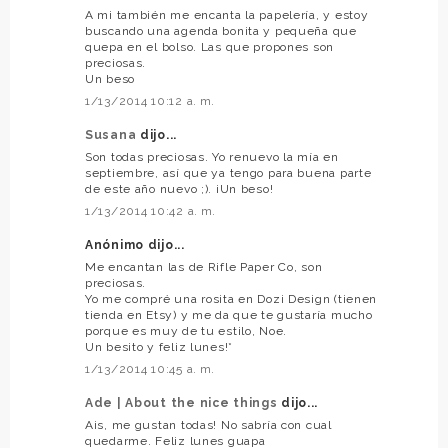
A mi también me encanta la papelería, y estoy
buscando una agenda bonita y pequeña que
quepa en el bolso. Las que propones son
preciosas.
Un beso
1/13/2014 10:12 a. m.
Susana
dijo...
Son todas preciosas. Yo renuevo la mía en
septiembre, así que ya tengo para buena parte
de este año nuevo ;). ¡Un beso!
1/13/2014 10:42 a. m.
Anónimo dijo...
Me encantan las de Rifle Paper Co, son
preciosas.
Yo me compré una rosita en Dozi Design (tienen
tienda en Etsy) y me da que te gustaría mucho
porque es muy de tu estilo, Noe.
Un besito y feliz lunes!*
1/13/2014 10:45 a. m.
Ade | About the nice things
dijo...
Ais, me gustan todas! No sabría con cual
quedarme. Feliz lunes guapa