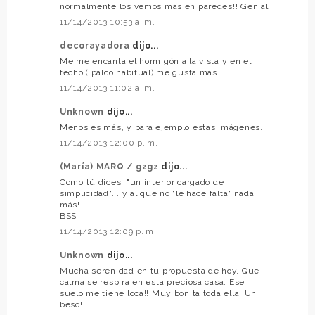
normalmente los vemos más en paredes!! Genial
11/14/2013 10:53 a. m.
decorayadora
dijo...
Me me encanta el hormigón a la vista y en el
techo ( palco habitual) me gusta más
11/14/2013 11:02 a. m.
Unknown
dijo...
Menos es más, y para ejemplo estas imágenes.
11/14/2013 12:00 p. m.
(María) MARQ / gzgz
dijo...
Como tú dices, "un interior cargado de
simplicidad"... y al que no "le hace falta" nada
más!
BSS
11/14/2013 12:09 p. m.
Unknown
dijo...
Mucha serenidad en tu propuesta de hoy. Que
calma se respira en esta preciosa casa. Ese
suelo me tiene loca!! Muy bonita toda ella. Un
beso!!