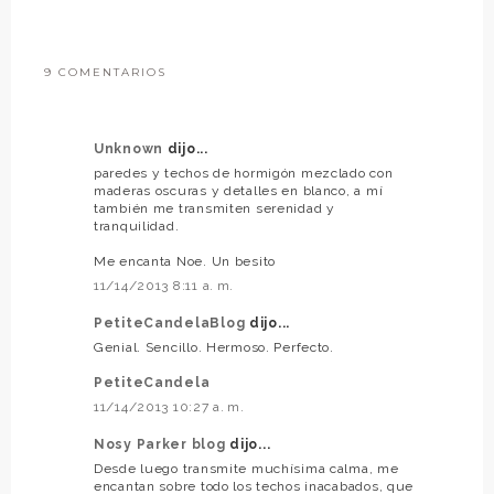
9 COMENTARIOS
Unknown
dijo...
paredes y techos de hormigón mezclado con
maderas oscuras y detalles en blanco, a mí
también me transmiten serenidad y
tranquilidad.
Me encanta Noe. Un besito
11/14/2013 8:11 a. m.
PetiteCandelaBlog
dijo...
Genial. Sencillo. Hermoso. Perfecto.
PetiteCandela
11/14/2013 10:27 a. m.
Nosy Parker blog
dijo...
Desde luego transmite muchísima calma, me
encantan sobre todo los techos inacabados, que