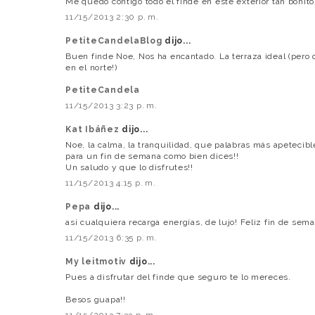
Me quedo contigo todo el finde en este exterior tan bonit
11/15/2013 2:30 p. m.
PetiteCandelaBlog
dijo...
Buen finde Noe, Nos ha encantado. La terraza ideal (pero 
en el norte!)
PetiteCandela
11/15/2013 3:23 p. m.
Kat Ibáñez
dijo...
Noe, la calma, la tranquilidad, que palabras más apetecibl
para un fin de semana como bien dices!!
Un saludo y que lo disfrutes!!
11/15/2013 4:15 p. m.
Pepa
dijo...
así cualquiera recarga energías, de lujo! Feliz fin de sema
11/15/2013 6:35 p. m.
My leitmotiv
dijo...
Pues a disfrutar del finde que seguro te lo mereces.
Besos guapa!!
11/15/2013 7:33 p. m.