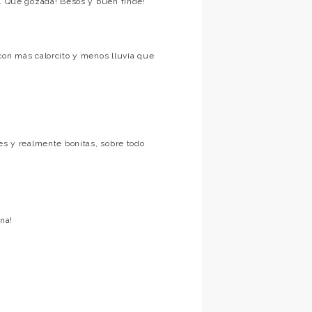
o. Que gozada! Besos y buen finde!
con más calorcito y menos lluvia que
es y realmente bonitas, sobre todo
na!