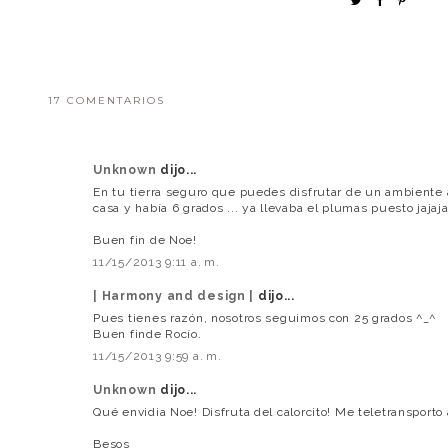
17 COMENTARIOS
Unknown
dijo...
En tu tierra seguro que puedes disfrutar de un ambiente a
casa y había 6 grados ... ya llevaba el plumas puesto jajaja
Buen fin de Noe!
11/15/2013 9:11 a. m.
| Harmony and design |
dijo...
Pues tienes razón, nosotros seguimos con 25 grados ^_^
Buen finde Rocío.
11/15/2013 9:59 a. m.
Unknown
dijo...
Qué envidia Noe! Disfruta del calorcito! Me teletransporto a
Besos