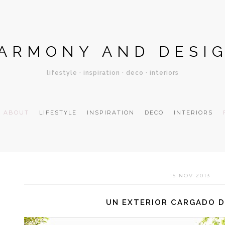
ARMONY AND DESI
lifestyle · inspiration · deco · interiors
ABOUT
LIFESTYLE
INSPIRATION
DECO
INTERIORS
15 NOV 2013
UN EXTERIOR CARGADO D