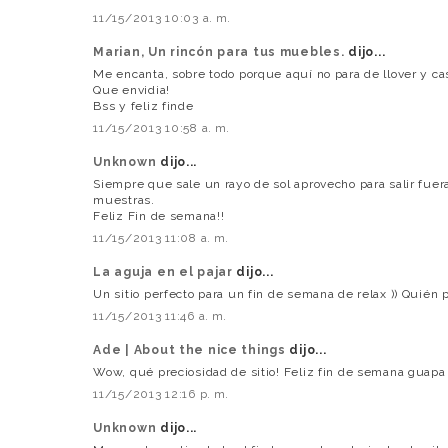
11/15/2013 10:03 a. m.
Marian, Un rincón para tus muebles.
dijo...
Me encanta, sobre todo porque aquí no para de llover y ca
Que envidia!
Bss y feliz finde
11/15/2013 10:58 a. m.
Unknown
dijo...
Siempre que sale un rayo de sol aprovecho para salir fuer
muestras.
Feliz Fin de semana!!
11/15/2013 11:08 a. m.
La aguja en el pajar
dijo...
Un sitio perfecto para un fin de semana de relax )) Quién p
11/15/2013 11:46 a. m.
Ade | About the nice things
dijo...
Wow, qué preciosidad de sitio! Feliz fin de semana guapa
11/15/2013 12:16 p. m.
Unknown
dijo...