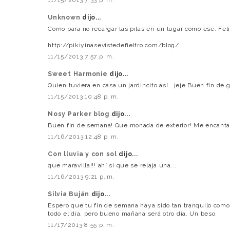
Unknown
dijo...
Como para no recargar las pilas en un lugar como ese. Feli
http://pikiyinasevistedefieltro.com/blog/
11/15/2013 7:57 p. m.
Sweet Harmonie
dijo...
Quien tuviera en casa un jardincito así.. jeje Buen fin de 
11/15/2013 10:48 p. m.
Nosy Parker blog
dijo...
Buen fin de semana! Que monada de exterior! Me encanta
11/16/2013 12:48 p. m.
Con lluvia y con sol
dijo...
que maravilla!!! ahí si que se relaja una...
11/16/2013 9:21 p. m.
Silvia Buján
dijo...
Espero que tu fin de semana haya sido tan tranquilo como
todo el día, pero bueno mañana será otro día. Un beso
11/17/2013 8:55 p. m.