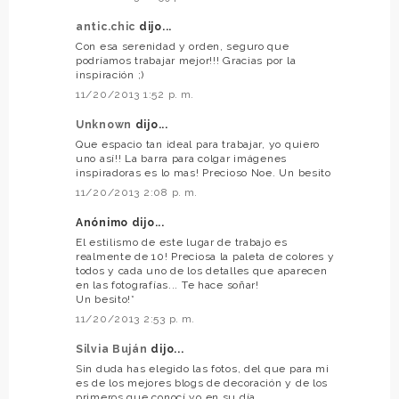
antic.chic
dijo...
Con esa serenidad y orden, seguro que
podríamos trabajar mejor!!! Gracias por la
inspiración ;)
11/20/2013 1:52 p. m.
Unknown
dijo...
Que espacio tan ideal para trabajar, yo quiero
uno así!! La barra para colgar imágenes
inspiradoras es lo mas! Precioso Noe. Un besito
11/20/2013 2:08 p. m.
Anónimo dijo...
El estilismo de este lugar de trabajo es
realmente de 10! Preciosa la paleta de colores y
todos y cada uno de los detalles que aparecen
en las fotografías... Te hace soñar!
Un besito!*
11/20/2013 2:53 p. m.
Silvia Buján
dijo...
Sin duda has elegido las fotos, del que para mi
es de los mejores blogs de decoración y de los
primeros que conocí yo en su día.