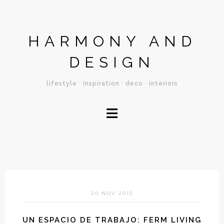
HARMONY AND
DESIGN
lifestyle · inspiration · deco · interiors
≡
20 NOV 2013
UN ESPACIO DE TRABAJO: FERM LIVING