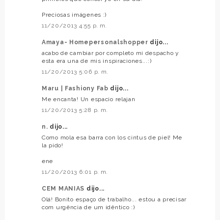
Preciosas imágenes :)
11/20/2013 4:55 p. m.
Amaya- Homepersonalshopper
dijo...
acabo de cambiar por completo mi despacho y
esta era una de mis inspiraciones...:)
11/20/2013 5:06 p. m.
Maru | Fashiony Fab
dijo...
Me encanta! Un espacio relajan
11/20/2013 5:28 p. m.
n.
dijo...
Como mola esa barra con los cintus de piel! Me
la pido!
ene
11/20/2013 6:01 p. m.
CEM MANIAS
dijo...
Olá! Bonito espaço de trabalho... estou a precisar
com urgência de um idêntico :)