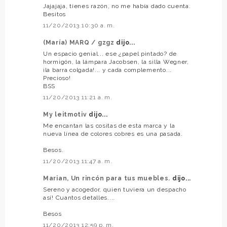
Jajajaja, tienes razón, no me había dado cuenta.
Besitos
11/20/2013 10:30 a. m.
(María) MARQ / gzgz
dijo...
Un espacio genial... ese ¿papel pintado? de
hormigón, la lámpara Jacobsen, la silla Wegner,
¡la barra colgada!... y cada complemento...
Precioso!
BSS
11/20/2013 11:21 a. m.
My leitmotiv
dijo...
Me encantan las cositas de esta marca y la
nueva línea de colores cobres es una pasada.
Besos.
11/20/2013 11:47 a. m.
Marian, Un rincón para tus muebles.
dijo...
Sereno y acogedor, quien tuviera un despacho
así! Cuantos detalles....
Besos
11/20/2013 12:59 p. m.