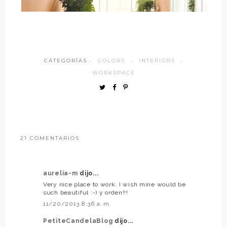
CATEGORÍAS ·
COLORS
·
INTERIORS
·
WORKSPACE
21 COMENTARIOS
aurelia-m
dijo...
Very nice place to work. I wish mine would be
such beautiful :-) y orden!!!
11/20/2013 8:36 a. m.
PetiteCandelaBlog
dijo...