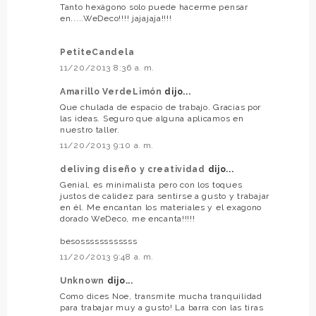
Tanto hexágono solo puede hacerme pensar
en.....WeDeco!!!! jajajaja!!!!
PetiteCandela
11/20/2013 8:36 a. m.
Amarillo VerdeLimón
dijo...
Que chulada de espacio de trabajo. Gracias por
las ideas. Seguro que alguna aplicamos en
nuestro taller.
11/20/2013 9:10 a. m.
deliving diseño y creatividad
dijo...
Genial, es minimalista pero con los toques
justos de calidez para sentirse a gusto y trabajar
en él. Me encantan los materiales y el exagono
dorado WeDeco, me encanta!!!!!
besossssssssssss
11/20/2013 9:48 a. m.
Unknown
dijo...
Como dices Noe, transmite mucha tranquilidad
para trabajar muy a gusto! La barra con las tiras