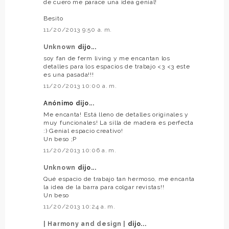
de cuero me parace una idea genial!
Besito
11/20/2013 9:50 a. m.
Unknown
dijo...
soy fan de ferm living y me encantan los
detalles para los espacios de trabajo <3 <3 este
es una pasada!!!
11/20/2013 10:00 a. m.
Anónimo dijo...
Me encanta! Está lleno de detalles originales y
muy funcionales! La silla de madera es perfecta
:) Genial espacio creativo!
Un beso ;P
11/20/2013 10:06 a. m.
Unknown
dijo...
Qué espacio de trabajo tan hermoso, me encanta
la idea de la barra para colgar revistas!!
Un beso
11/20/2013 10:24 a. m.
| Harmony and design |
dijo...