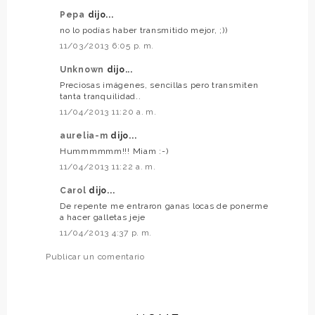
Pepa
dijo...
no lo podías haber transmitido mejor, ;))
11/03/2013 6:05 p. m.
Unknown
dijo...
Preciosas imágenes, sencillas pero transmiten
tanta tranquilidad..
11/04/2013 11:20 a. m.
aurelia-m
dijo...
Hummmmmm!!! Miam :-)
11/04/2013 11:22 a. m.
Carol
dijo...
De repente me entraron ganas locas de ponerme
a hacer galletas jeje
11/04/2013 4:37 p. m.
Publicar un comentario