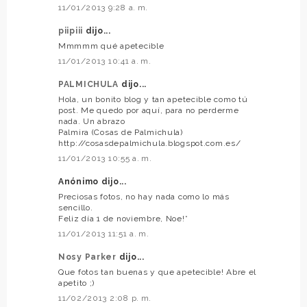
11/01/2013 9:28 a. m.
piipiii
dijo...
Mmmmm qué apetecible
11/01/2013 10:41 a. m.
PALMICHULA
dijo...
Hola, un bonito blog y tan apetecible como tú
post. Me quedo por aquí, para no perderme
nada. Un abrazo
Palmira (Cosas de Palmichula)
http://cosasdepalmichula.blogspot.com.es/
11/01/2013 10:55 a. m.
Anónimo dijo...
Preciosas fotos, no hay nada como lo más
sencillo.
Feliz día 1 de noviembre, Noe!*
11/01/2013 11:51 a. m.
Nosy Parker
dijo...
Que fotos tan buenas y que apetecible! Abre el
apetito ;)
11/02/2013 2:08 p. m.