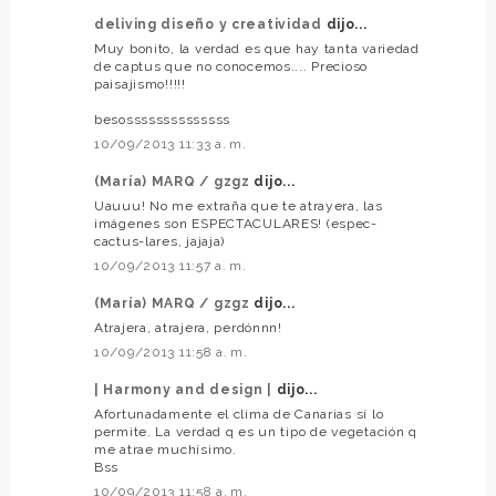
deliving diseño y creatividad
dijo...
Muy bonito, la verdad es que hay tanta variedad
de captus que no conocemos.... Precioso
paisajismo!!!!!
besossssssssssssss
10/09/2013 11:33 a. m.
(María) MARQ / gzgz
dijo...
Uauuu! No me extraña que te atrayera, las
imágenes son ESPECTACULARES! (espec-
cactus-lares, jajaja)
10/09/2013 11:57 a. m.
(María) MARQ / gzgz
dijo...
Atrajera, atrajera, perdónnn!
10/09/2013 11:58 a. m.
| Harmony and design |
dijo...
Afortunadamente el clima de Canarias sí lo
permite. La verdad q es un tipo de vegetación q
me atrae muchísimo.
Bss
10/09/2013 11:58 a. m.