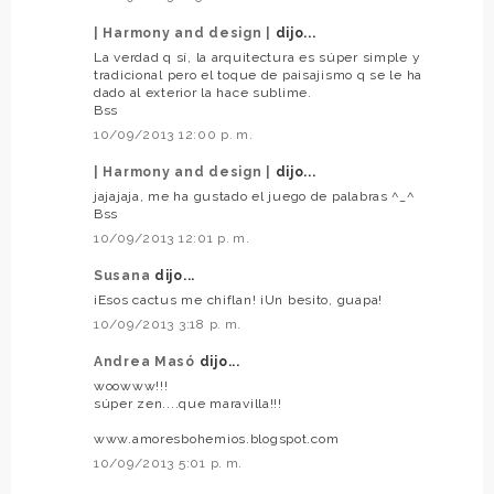
| Harmony and design |
dijo...
La verdad q sí, la arquitectura es súper simple y
tradicional pero el toque de paisajismo q se le ha
dado al exterior la hace sublime.
Bss
10/09/2013 12:00 p. m.
| Harmony and design |
dijo...
jajajaja, me ha gustado el juego de palabras ^_^
Bss
10/09/2013 12:01 p. m.
Susana
dijo...
¡Esos cactus me chiflan! ¡Un besito, guapa!
10/09/2013 3:18 p. m.
Andrea Masó
dijo...
woowww!!!
súper zen....que maravilla!!!
www.amoresbohemios.blogspot.com
10/09/2013 5:01 p. m.