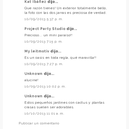
Kat Ibáñez
dijo...
Que razón tienes! Un exterior totalmente bello,
la foto con las dos jarras es preciosa de verdad.
10/09/2013 5:37 p. m.
Project Party Studio
dijo...
Precioso... un mini paraíso!!
10/09/2013 7:15 p. m.
My leitmotiv
dijo...
Es un oasis en toda regla, qué maravilla!!
10/09/2013 7:27 p. m.
Unknown
dijo...
alucine!
10/09/2013 10:02 p. m.
Unknown
dijo...
Estos pequeños jardines con cactus y plantas
crasas suelen ser adorables.
10/10/2013 11:01 a. m.
Publicar un comentario