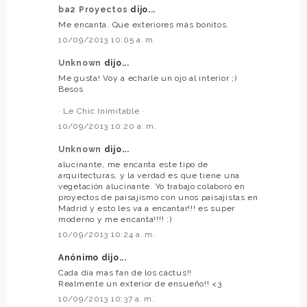
ba2 Proyectos
dijo...
Me encanta. Que exteriores más bonitos.
10/09/2013 10:05 a. m.
Unknown
dijo...
Me gusta! Voy a echarle un ojo al interior ;)
Besos
· Le Chic Inimitable ·
10/09/2013 10:20 a. m.
Unknown
dijo...
alucinante, me encanta este tipo de
arquitecturas, y la verdad es que tiene una
vegetación alucinante. Yo trabajo colaboro en
proyectos de paisajismo con unos paisajistas en
Madrid y esto les va a encantar!!! es super
moderno y me encanta!!!! :)
10/09/2013 10:24 a. m.
Anónimo dijo...
Cada día mas fan de los cáctus!!
Realmente un exterior de ensueño!! <3
10/09/2013 10:37 a. m.