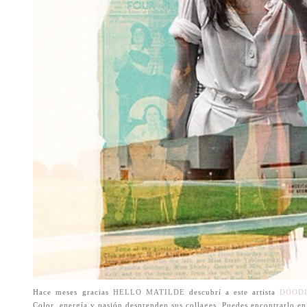
Hace meses gracias
HELLO MATILDE
descubrí a este artista
DOOD
Color, energía y pasión desprenden sus collages. Puedes encontrarlo e