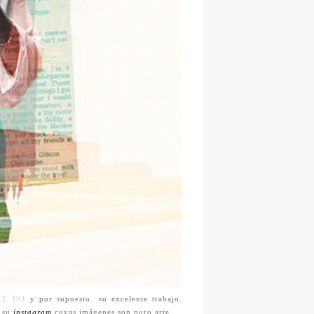
LE DO
y por supuesto su excelente trabajo.
n su
instagram
cuyas imágenes son puro arte.