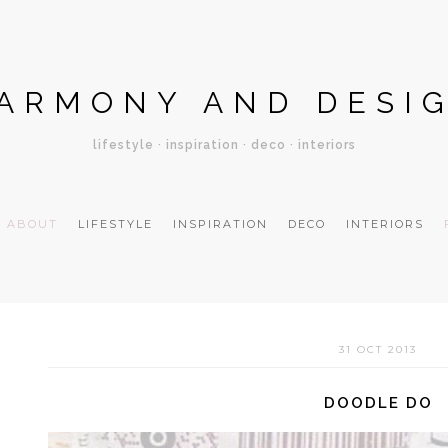
ARMONY AND DESI
lifestyle · inspiration · deco · interiors
ABOUT
LIFESTYLE
INSPIRATION
DECO
INTERIORS
31 OCT 2013
DOODLE DO