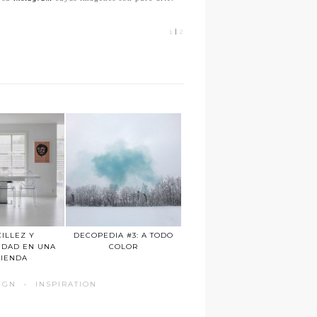
1
|
2
ILLEZ Y
DECOPEDIA #3: A TODO
IDAD EN UNA
COLOR
VIENDA
IGN
·
INSPIRATION