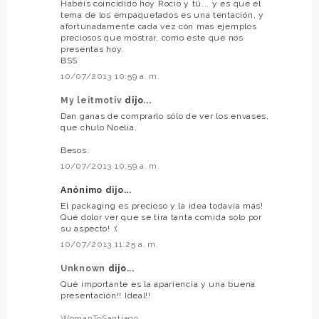
Habéis coincidido hoy Rocío y tú... y es que el
tema de los empaquetados es una tentación, y
afortunadamente cada vez con más ejemplos
preciosos que mostrar, como este que nos
presentas hoy.
BSS
10/07/2013 10:59 a. m.
My leitmotiv
dijo...
Dan ganas de comprarlo sólo de ver los envases,
que chulo Noelia.
Besos.
10/07/2013 10:59 a. m.
Anónimo dijo...
El packaging es precioso y la idea todavía más!
Qué dolor ver que se tira tanta comida solo por
su aspecto! :(
10/07/2013 11:25 a. m.
Unknown
dijo...
Qué importante es la apariencia y una buena
presentación!! Ideal!!
WomanToSantiago