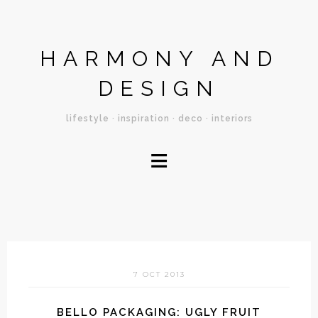
HARMONY AND
DESIGN
lifestyle · inspiration · deco · interiors
≡
7 OCT 2013
BELLO PACKAGING: UGLY FRUIT