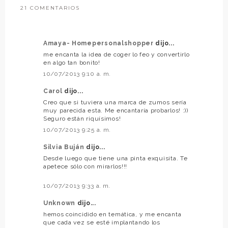
21 COMENTARIOS
Amaya- Homepersonalshopper
dijo...
me encanta la idea de coger lo feo y convertirlo
en algo tan bonito!
10/07/2013 9:10 a. m.
Carol
dijo...
Creo que si tuviera una marca de zumos sería
muy parecida esta. Me encantaría probarlos! :))
Seguro están riquísimos!
10/07/2013 9:25 a. m.
Silvia Buján
dijo...
Desde luego que tiene una pinta exquisita. Te
apetece sólo con mirarlos!!!
10/07/2013 9:33 a. m.
Unknown
dijo...
hemos coincidido en temática, y me encanta
que cada vez se esté implantando los