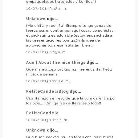
empaquetados trabajados y bonitos :)
10/07/2013 9:38 a. m.
Unknown
dijo...
¡Me chifla y rechifla! Siempre tengo ganas de
leeros por encontrar por aquí cosas como éstas;
el packaging es adorable (estoy enganchada a
las presentaciones bonitas) y la idea de
aprovechar toda esa fruta también :)
10/07/2013 9:53 a. m.
Ade | About the nice things
dijo...
Qué maravilloso packaging, me encanta! Feliz
inicio de semana
10/07/2013 10:08 a. m.
PetiteCandelaBlog
dijo...
Cuanta razón en eso de que la comida entra por
los ojos.... Dan ganas de llevárselo todo!!
PetiteCandela
10/07/2013 10:11 a. m.
Unknown
dijo...
Qué buen packaging, las tapas con los dibujos