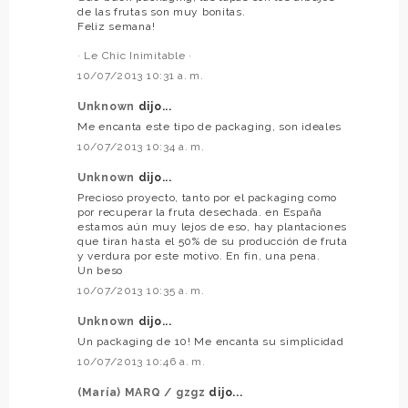
de las frutas son muy bonitas.
Feliz semana!
· Le Chic Inimitable ·
10/07/2013 10:31 a. m.
Unknown
dijo...
Me encanta este tipo de packaging, son ideales
10/07/2013 10:34 a. m.
Unknown
dijo...
Precioso proyecto, tanto por el packaging como
por recuperar la fruta desechada. en España
estamos aún muy lejos de eso, hay plantaciones
que tiran hasta el 50% de su producción de fruta
y verdura por este motivo. En fin, una pena.
Un beso
10/07/2013 10:35 a. m.
Unknown
dijo...
Un packaging de 10! Me encanta su simplicidad
10/07/2013 10:46 a. m.
(María) MARQ / gzgz
dijo...