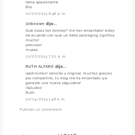
tema apasionante.
Bss
10/07/2013 6:48 p. m.
Unknown
dijo...
Qué cosas tan bonitas!! me han encantado! estoy
de acuerdo con que un bello packaging significa
mucho!
precioso!
muaaa
10/07/2013 7:20 p. m.
RUTH ALFARO
dijo...
¡padrísimos! sencillo y original, muchas gracias
por compartirlo, tu blog me ha encantado ¡ya
ganaste una nueva seguidora!
¡Saludos!
Ruth
10/24/2013 1:46 a. m.
Publicar un comentario