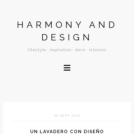
HARMONY AND
DESIGN
lifestyle · inspiration · deco · interiors
≡
30 SEPT 2013
UN LAVADERO CON DISEÑO