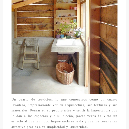
Un cuarto de servicios, lo que conocemos como un cuarto
lavadero, impresionante ver su arquitectura, sus texturas y sus
materiales. Pensar en su propietarios y sentir la importancia que
le dan a los espacios y a su diseño, pocas veces he visto un
espacio al que tan poco importancia se le da y que me resulte tan
atractivo gracias a su simplicidad y austeridad.