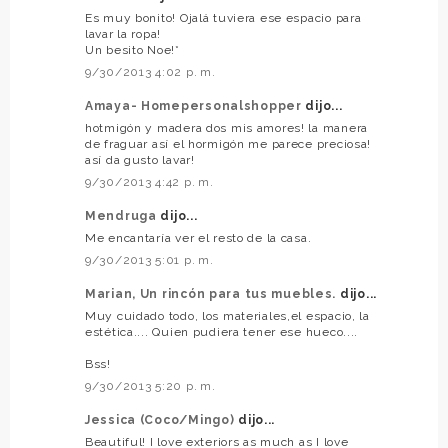
Es muy bonito! Ojalá tuviera ese espacio para
lavar la ropa!
Un besito Noe!*
9/30/2013 4:02 p. m.
Amaya- Homepersonalshopper
dijo...
hotmigón y madera dos mis amores! la manera
de fraguar así el hormigón me parece preciosa!
así da gusto lavar!
9/30/2013 4:42 p. m.
Mendruga
dijo...
Me encantaría ver el resto de la casa.
9/30/2013 5:01 p. m.
Marian, Un rincón para tus muebles.
dijo...
Muy cuidado todo, los materiales,el espacio, la
estética.... Quien pudiera tener ese hueco....
Bss!
9/30/2013 5:20 p. m.
Jessica (Coco/Mingo)
dijo...
Beautiful! I love exteriors as much as I love