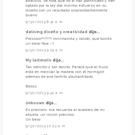
atractivo, se nota que no lo han planificado y han
optado por la ley del mínimo esfuerzo en su
diseño con un resultado sorprendentemente
bueno.
9/30/2013 8:41 a. m.
deliving diseño y creatividad
dijo...
Presioso!!!!!!!!!! minimalista y cálido, que bonito
un beso Noe ;-)
9/30/2013 9:25 a. m.
My leitmotiv
dijo...
Tan sencillo y tan bonito. Parece que el truco
está en mezclar la madera con el hormigón
además de ese techito abuhardillado.
Besos.
9/30/2013 9:42 a. m.
Unknown
dijo...
Es presiono, me recuerda al lavadero de mi
abuela, un rincón precioso.
Un beso
9/30/2013 10:23 a. m.