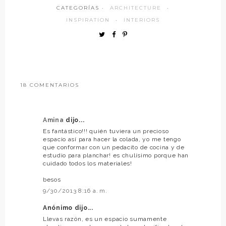
CATEGORÍAS ·
ARCHITECTURE
·
INSPIRATION
·
INTERIORS
18 COMENTARIOS
Amina
dijo...
Es fantástico!!! quién tuviera un precioso
espacio así para hacer la colada, yo me tengo
que conformar con un pedacito de cocina y de
estudio para planchar! es chulísimo porque han
cuidado todos los materiales!
besos
9/30/2013 8:16 a. m.
Anónimo dijo...
Llevas razón, es un espacio sumamente