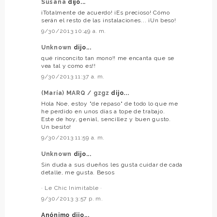
Susana
dijo...
¡Totalmente de acuerdo! ¡Es precioso! Cómo
serán el resto de las instalaciones... ¡Un beso!
9/30/2013 10:49 a. m.
Unknown
dijo...
qué rinconcito tan mono!! me encanta que se
vea tal y como es!!
9/30/2013 11:37 a. m.
(María) MARQ / gzgz
dijo...
Hola Noe, estoy "de repaso" de todo lo que me
he perdido en unos días a tope de trabajo.
Este de hoy, genial, sencillez y buen gusto.
Un besito!
9/30/2013 11:59 a. m.
Unknown
dijo...
Sin duda a sus dueños les gusta cuidar de cada
detalle, me gusta. Besos
· Le Chic Inimitable ·
9/30/2013 3:57 p. m.
Anónimo dijo...