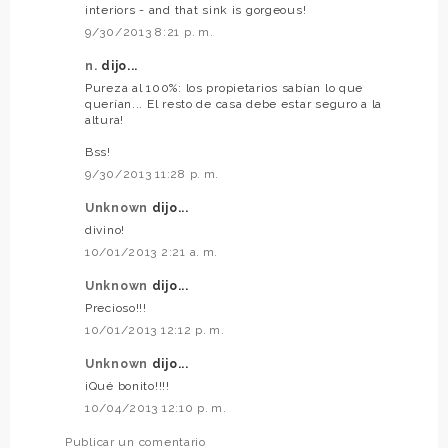
interiors - and that sink is gorgeous!
9/30/2013 8:21 p. m.
n.
dijo...
Pureza al 100%: los propietarios sabían lo que
querían... El resto de casa debe estar seguro a la
altura!
Bss!
9/30/2013 11:28 p. m.
Unknown
dijo...
divino!
10/01/2013 2:21 a. m.
Unknown
dijo...
Precioso!!!
10/01/2013 12:12 p. m.
Unknown
dijo...
¡Qué bonito!!!!
10/04/2013 12:10 p. m.
Publicar un comentario