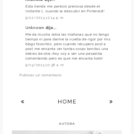
Esta tienda me pareció preciosa desde el
instante 1, cuando la descubrí en Pinterest!
9/12/2013 12:14 p. m.
Unknown
dijo...
Me da mucha rabia las mañanas que no tengo
tiempo ni para darme la vuelta de rigor por mis
blogs favoritos, pero cuando recupero post a
post me encanta ver tantas cosas bonitas una
detrás de otra ¡hoy voy a ser una pesadilla
comentando pero es que me encanta todo!
9/13/2013 10:38 a. m.
Publicar un comentario
HOME
AUTORA