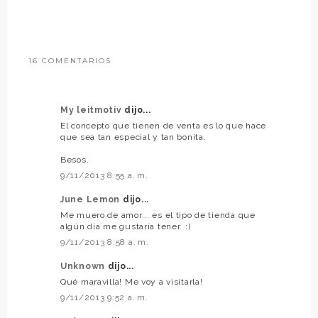
16 COMENTARIOS
My leitmotiv
dijo...
El concepto que tienen de venta es lo que hace
que sea tan especial y tan bonita.
Besos.
9/11/2013 8:55 a. m.
June Lemon
dijo...
Me muero de amor... es el tipo de tienda que
algún día me gustaría tener. :)
9/11/2013 8:58 a. m.
Unknown
dijo...
Qué maravilla! Me voy a visitarla!
9/11/2013 9:52 a. m.