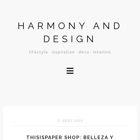
HARMONY AND
DESIGN
lifestyle · inspiration · deco · interiors
≡
11 SEPT 2013
THISISPAPER SHOP: BELLEZA Y