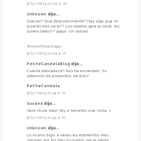
9/11/2013 10:10 a. m.
Unknown
dijo...
Gracias!! Qué descubrimiento!! Hay algo que no
quieras tras verlo?? Los objetos para la cocia, los
quiero todos!!!! jajaja. Un saludo
WomanToSantiago
9/11/2013 11:04 a. m.
PetiteCandelaBlog
dijo...
Cuánta delicadeza!! Nos ha encantado. Su
selección de productos, de diez!
PetiteCandela
9/11/2013 11:14 a. m.
Susana
dijo...
¡Qué chulo todo! Voy a hacerles una visita ;).
9/11/2013 11:54 a. m.
Unknown
dijo...
Lo mismo digo, a veces los elementos más
simples son los más buscados por la gente.