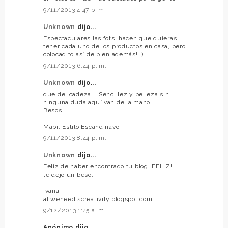
9/11/2013 4:47 p. m.
Unknown
dijo...
Espectaculares las fots, hacen que quieras
tener cada uno de los productos en casa, pero
colocadito así de bien además! ;)
9/11/2013 6:44 p. m.
Unknown
dijo...
que delicadeza... Sencillez y belleza sin
ninguna duda aquí van de la mano.
Besos!
Mapi. Estilo Escandinavo
9/11/2013 8:44 p. m.
Unknown
dijo...
Feliz de haber encontrado tu blog! FELIZ!
te dejo un beso,
Ivana
allweneediscreativity.blogspot.com
9/12/2013 1:45 a. m.
Anónimo dijo...