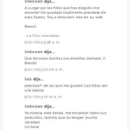
Unknown
dijo...
A juzgar por las fotos que has elegido ¡me
encanta! He quedado totalmente prendada de
esas tijeras. Voy a descubrir más en su web
Besos!
· Le Chic Inimitable ·
9/11/2013 9:58 a. m.
Unknown
dijo...
Que de cosas bonitas nos enseñas siempre :))
Besito!
9/11/2013 10:00 a. m.
luis
dijo...
preciosa!!! de las que me gustan! Las fotos son
una delicia
9/11/2013 10:01 a. m.
Unknown
dijo...
Ya conocía esta tienda, me encantan todos sus
productos, lastima que no tengan mucha
variedad.
Un beso