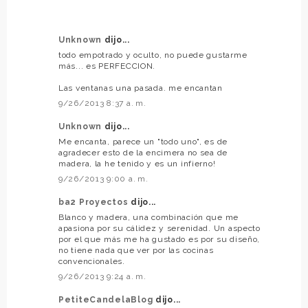
Unknown
dijo...
todo empotrado y oculto, no puede gustarme
más... es PERFECCION.
Las ventanas una pasada. me encantan
9/26/2013 8:37 a. m.
Unknown
dijo...
Me encanta, parece un "todo uno", es de
agradecer esto de la encimera no sea de
madera, la he tenido y es un infierno!
9/26/2013 9:00 a. m.
ba2 Proyectos
dijo...
Blanco y madera, una combinación que me
apasiona por su cálidez y serenidad. Un aspecto
por el que más me ha gustado es por su diseño,
no tiene nada que ver por las cocinas
convencionales.
9/26/2013 9:24 a. m.
PetiteCandelaBlog
dijo...