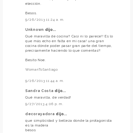
elección.
Besos.
9/26/2013 11:24 a. m.
Unknown
dijo...
Qué maravilla de cocina!! Casi ni lo parece!! Es lo
que más echo en falta en mi casa! una gran
cocina dónde poder pasar gran parte del tiempo,
precisamente haciendo lo que comentas!!
Besito Noe.
WomanToSantiago
9/26/2013 11:44 a. m.
Sandra Costa
dijo...
Qué maravilla, de verdad!
9/27/2013 4:06 p. m.
decorayadora
dijo...
que simplicidad y belleza donde la protagonista
es la madera
besos