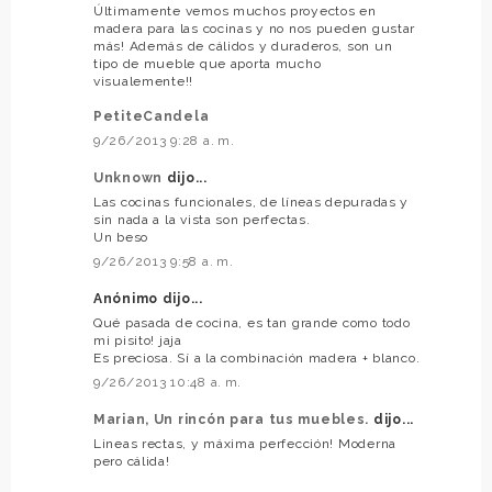
Últimamente vemos muchos proyectos en
madera para las cocinas y no nos pueden gustar
más! Además de cálidos y duraderos, son un
tipo de mueble que aporta mucho
visualemente!!
PetiteCandela
9/26/2013 9:28 a. m.
Unknown
dijo...
Las cocinas funcionales, de líneas depuradas y
sin nada a la vista son perfectas.
Un beso
9/26/2013 9:58 a. m.
Anónimo dijo...
Qué pasada de cocina, es tan grande como todo
mi pisito! jaja
Es preciosa. Sí a la combinación madera + blanco.
9/26/2013 10:48 a. m.
Marian, Un rincón para tus muebles.
dijo...
Lineas rectas, y máxima perfección! Moderna
pero cálida!