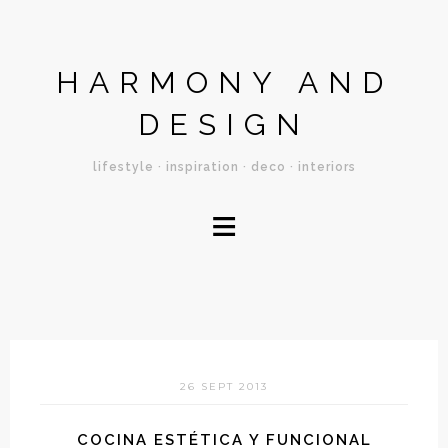
HARMONY AND
DESIGN
lifestyle · inspiration · deco · interiors
≡
26 SEPT 2013
COCINA ESTÉTICA Y FUNCIONAL