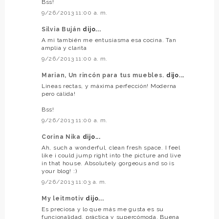
Bss!
9/26/2013 11:00 a. m.
Silvia Buján
dijo...
A mi también me entusiasma esa cocina. Tan
amplia y clarita
9/26/2013 11:00 a. m.
Marian, Un rincón para tus muebles.
dijo...
Lineas rectas, y máxima perfección! Moderna
pero cálida!
Bss!
9/26/2013 11:00 a. m.
Corina Nika
dijo...
Ah, such a wonderful, clean fresh space. I feel
like i could jump right into the picture and live
in that house. Absolutely gorgeous and so is
your blog! :)
9/26/2013 11:03 a. m.
My leitmotiv
dijo...
Es preciosa y lo que más me gusta es su
funcionalidad, práctica y supercómoda. Buena