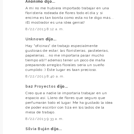
Anónimo dijo...
A mí no me hubiera importado trabajar en una
floristería rodeada de flores todo el día y si
encima es tan bonita como esta no te digo más...
¡El mostrador es una idea genial!
8/22/2013 8:12 a. m.
Unknown
dijo...
Hay "oficinas" de trabajo especialmente
gustosas de estar; las floristerías, pastelerías,
papelerías... no me importaría pasar mucho
tiempo allí!! además tener un poco de maña
preparando arreglos florales sería un sueño
cumplido :) Este lugar es taan precioso.
8/22/2013 8:40 a. m.
ba2 Proyectos
dijo...
Creo que a nadie le importaría trabajar en un
espacio así. Lleno de flores que seguro que
perfumarán todo el lugar. Me ha gustado la idea
de poder escribir con tiza en los lados de la
mesa de trabajo.
8/22/2013 9:33 a. m.
Silvia Buján
dijo...