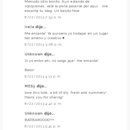
Menudo sitio bonito. Aun estando de
vqcqciones, vale la pena pasarse por aquí. ..me
encanta tu blog. Un besito Noe
8/22/2013 2:53 p. m.
Irela
dijo...
Me encanta! Ya quisiera yo trabajar en un lugar
tan ameno y creativo ♥
8/22/2013 3:08 p. m.
Unknown
dijo...
Si yó entro ahí, no salgo jaja!, me encanta!
Beso!
8/22/2013 4:13 p. m.
MESy
dijo...
love this look, a bit of diy, fresh and summery!
thank you for sharing!
8/22/2013 4:42 p. m.
Unknown
dijo...
BARBAROOOO!!!!
8/22/2013 5:41 p. m.