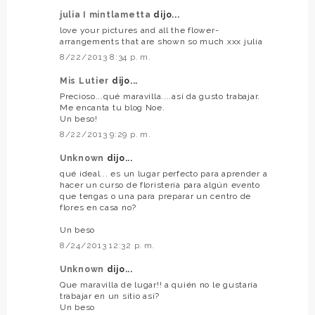
julia I mintlametta
dijo...
love your pictures and all the flower-
arrangements that are shown so much xxx julia
8/22/2013 8:34 p. m.
Mis Lutier
dijo...
Precioso...qué maravilla....así da gusto trabajar.
Me encanta tu blog Noe.
Un beso!
8/22/2013 9:29 p. m.
Unknown
dijo...
qué ideal... es un lugar perfecto para aprender a
hacer un curso de floristería para algún evento
que tengas o una para preparar un centro de
flores en casa no?
Un beso
8/24/2013 12:32 p. m.
Unknown
dijo...
Que maravilla de lugar!! a quién no le gustaría
trabajar en un sitio así?
Un beso