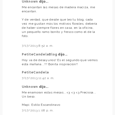
Unknown
dijo...
Me encantan las mesas de madera maciza, me
encantan.
Y de verdad, que desde que leo tu blog, cada
vez me gustan más los motivos florales, debería
de haber siempre flores en casa, en la oficina,
un pequeño ramo bonito y fresco como el de la
foto.
7/17/2013 8:52 a. m.
PetiteCandelaBlog
dijo...
Hoy va de desayunos! Es el segundo que vemos
esta mañana...!!! Bonita inspiración!!
PetiteCandela
7/17/2013 11:42 a. m.
Unknown
dijo...
Me enamoran estas mesas...<3 <3 <3 Preciosa...
Un beso.
Mapi. Estilo Escandinavo
7/17/2013 1:08 p. m.