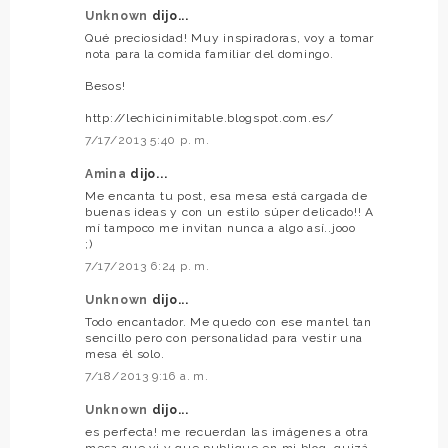
Unknown
dijo...
Qué preciosidad! Muy inspiradoras, voy a tomar
nota para la comida familiar del domingo.
Besos!
http://lechicinimitable.blogspot.com.es/
7/17/2013 5:40 p. m.
Amina
dijo...
Me encanta tu post, esa mesa está cargada de
buenas ideas y con un estilo súper delicado!! A
mí tampoco me invitan nunca a algo así..jooo
;)
7/17/2013 6:24 p. m.
Unknown
dijo...
Todo encantador. Me quedo con ese mantel tan
sencillo pero con personalidad para vestir una
mesa él solo.
7/18/2013 9:16 a. m.
Unknown
dijo...
es perfecta! me recuerdan las imágenes a otra