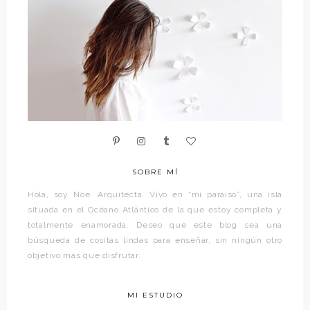
SOBRE MÍ
Hola, soy Noe. Arquitecta. Vivo en “mi paraíso”, una isla
situada en el Océano Atlántico de la que estoy completa y
totalmente enamorada. Deseo que este blog sea una
búsqueda de cositas lindas para enseñar, sin ningún otro
objetivo más que disfrutar.
MI ESTUDIO