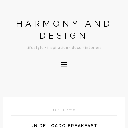
HARMONY AND
DESIGN
lifestyle · inspiration · deco · interiors
≡
17 JUL 2013
UN DELICADO BREAKFAST