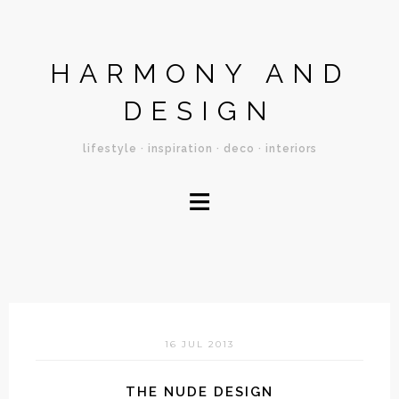
HARMONY AND
DESIGN
lifestyle · inspiration · deco · interiors
≡
16 JUL 2013
THE NUDE DESIGN