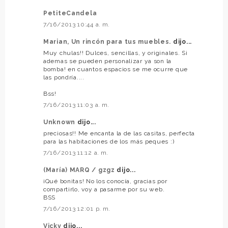
PetiteCandela
7/16/2013 10:44 a. m.
Marian, Un rincón para tus muebles.
dijo...
Muy chulas!! Dulces, sencillas, y originales. Si
ademas se pueden personalizar ya son la
bomba! en cuantos espacios se me ocurre que
las pondría....
Bss!
7/16/2013 11:03 a. m.
Unknown
dijo...
preciosas!! Me encanta la de las casitas, perfecta
para las habitaciones de los más peques :)
7/16/2013 11:12 a. m.
(María) MARQ / gzgz
dijo...
¡Qué bonitas! No los conocía, gracias por
compartirlo, voy a pasarme por su web.
BSS
7/16/2013 12:01 p. m.
Vicky
dijo...