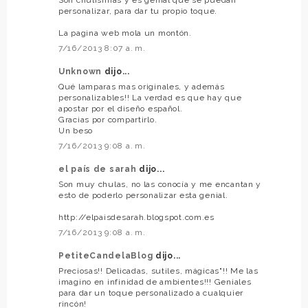
personalizar, para dar tu propio toque.
La pagina web mola un montón.
7/16/2013 8:07 a. m.
Unknown
dijo...
Qué lamparas mas originales, y además
personalizables!! La verdad es que hay que
apostar por el diseño español.
Gracias por compartirlo.
Un beso
7/16/2013 9:08 a. m.
el país de sarah
dijo...
Son muy chulas, no las conocía y me encantan y
esto de poderlo personalizar esta genial.
http://elpaisdesarah.blogspot.com.es
7/16/2013 9:08 a. m.
PetiteCandelaBlog
dijo...
Preciosas!! Delicadas, sutiles, mágicas"!! Me las
imagino en infinidad de ambientes!!! Geniales
para dar un toque personalizado a cualquier
rincón!