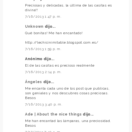
Preciosas y delicadas, la última de las casitas es
divina!!
7/16/2013 1:47 p. m.
Unknown
dijo...
Qué bonitas! Me han encantado!
http://lechicinimitable.blogspot.com.es/
7/16/2013 1:59 p. m.
Anónimo dijo...
El de las casitas es precioso realmente
7/16/2013 2:14 p. m.
Ángeles
dijo...
Me encanta cada uno de los post que publicas,
son geniales y nos descubres cosas preciosas.
Besos
7/16/2013 3:40 p. m.
Ade | About the nice things
dijo...
Me han encantad las lámparas, una preciosidad.
Besos
7/17/2013 7:40 a. m.