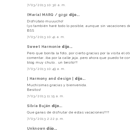
7/03/2013 10:30 a. m.
(María) MARQ / gzgz
dijo...
Disfrútalo muuucho!
(yo también haré todo lo posible, aunque sin vacaciones d
BSS
7/03/2013 10:41 a. m.
Sweet Harmonie
dijo...
Pero que bonita la foto, por cierto gracias por la visita el o
comentar..iba por la calle jaja..pero ahora que puedo te c
blog muy chulo.. un besito!!!
7/03/2013 10:49 a. m.
| Harmony and design |
dijo...
Muchísimas gracias y bienvenida.
Besitos!
7/03/2013 11:15 a. m.
Silvia Buján
dijo...
Que ganas de disfrutar de estas vacaciones!!!!!
7/03/2013 2:22 p. m.
Unknown
dijo...