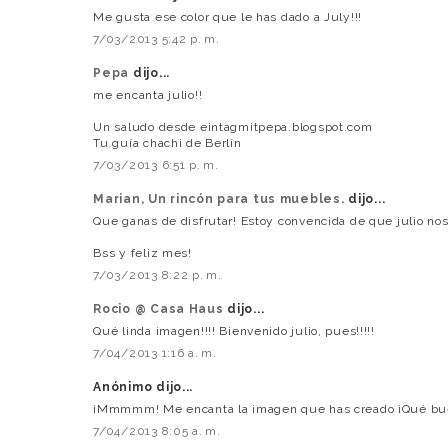
Me gusta ese color que le has dado a July!!!
7/03/2013 5:42 p. m.
Pepa
dijo...
me encanta julio!!
Un saludo desde eintagmitpepa.blogspot.com
Tu guía chachi de Berlín
7/03/2013 6:51 p. m.
Marian, Un rincón para tus muebles.
dijo...
Que ganas de disfrutar! Estoy convencida de que julio 
Bss y feliz mes!
7/03/2013 8:22 p. m.
Rocio @ Casa Haus
dijo...
Qué linda imagen!!!! Bienvenido julio, pues!!!!!
7/04/2013 1:16 a. m.
Anónimo dijo...
¡Mmmmm! Me encanta la imagen que has creado ¡Qué bue
7/04/2013 8:05 a. m.