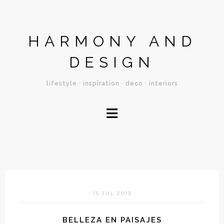
HARMONY AND
DESIGN
lifestyle · inspiration · deco · interiors
≡
15 JUL 2013
BELLEZA EN PAISAJES