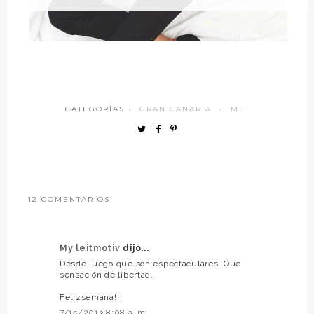
CATEGORÍAS ·
GRAN CANARIA
·
ME
12 COMENTARIOS
My leitmotiv
dijo...
Desde luego que son espectaculares. Qué
sensación de libertad.
Felizsemana!!
7/15/2013 8:08 a. m.