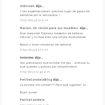
Unknown
dijo...
Y tan espectaculares, precioso lugar da ganas de
perderse por la naturaleza :)
7/15/2013 9:10 a. m.
Marian, Un rincón para tus muebles.
dijo...
Que maravilla! Estamos rodeados de belleza
natural! y tu Noe eres una artista mostrándola!
Besos y buen comienzo de semana!
7/15/2013 9:27 a. m.
Anónimo dijo...
Son preciosas¡¡¡ que envidia me das... disfruta tu
que puedes y gracias por compartirlas¡¡¡
7/15/2013 10:42 a. m.
PetiteCandelaBlog
dijo...
La envidia me corroe!!!!!! Pero qué lugares!! Jo...
Buen lunes!
PetiteCandela
7/15/2013 3:00 p. m.