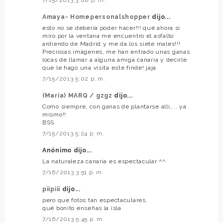
Amaya- Homepersonalshopper
dijo...
esto no se debería poder hacer!!! qué ahora si
miro por la ventana me encuentro el asfalto
ardiendo de Madrid y me da los siete males!!!
Preciosas imágenes, me han entrado unas ganas
locas de llamar a alguna amiga canaria y decirle
que le hago una visita este finde! jaja
7/15/2013 5:02 p. m.
(María) MARQ / gzgz
dijo...
Como siempre, con ganas de plantarse allí,... ya
mismo!!
BSS
7/15/2013 5:24 p. m.
Anónimo dijo...
La naturaleza canaria es espectacular ^^
7/16/2013 3:51 p. m.
piipiii
dijo...
pero que fotos tan espectaculares,
qué bonito enseñas la isla
7/16/2013 5:45 p. m.