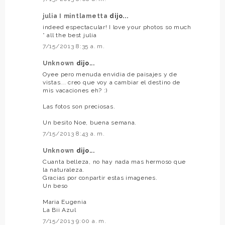
julia I mintlametta
dijo...
indeed espectacular! I love your photos so much
* all the best julia
7/15/2013 8:35 a. m.
Unknown
dijo...
Oyee pero menuda envidia de paisajes y de
vistas... creo que voy a cambiar el destino de
mis vacaciones eh? :)
Las fotos son preciosas.
Un besito Noe, buena semana.
7/15/2013 8:43 a. m.
Unknown
dijo...
Cuanta belleza, no hay nada mas hermoso que
la naturaleza.
Gracias por conpartir estas imagenes.
Un beso
Maria Eugenia
La Bii Azul
7/15/2013 9:00 a. m.