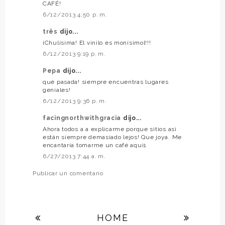
CAFÉ!
6/12/2013 4:50 p. m.
três
dijo...
¡Chulísima! El vinilo es monísimol!!!
6/12/2013 9:19 p. m.
Pepa
dijo...
qué pasada! siempre encuentras lugares
geniales!
6/12/2013 9:36 p. m.
facingnorthwithgracia
dijo...
Ahora todos a a explicarme porque sitios asì
están siempre demasiado lejos! Que joya. Me
encantaría tomarme un café aquì1
6/27/2013 7:44 a. m.
Publicar un comentario
HOME