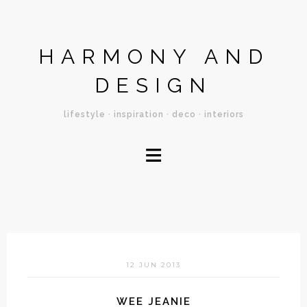
HARMONY AND
DESIGN
lifestyle · inspiration · deco · interiors
≡
12 JUN 2013
WEE JEANIE