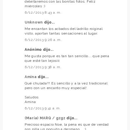
deleitaremos con las bonitas fotos. Feliz
miércoles :)
6/12/2013 8:43 a. m.
Unknown
dijo...
Me encantan los acbados del ladrillo roiginal
visto, aportan tantas sensaciones al lugar.
6/12/2013 9:26 a. m.
Anónimo dijo...
Me gusta porque es tan tan sencillo... que pena
que esté tan lejos¡¡¡
6/12/2013 9:38 a. m.
Amina
dijo...
Qué chulada!!! Es sencillo y a la vez tradicional
pero con un encanto muy especial!
Saludos
Amina
6/12/2013 9:41 a. m.
(María) MARQ / gzgz
dijo...
Precioso espacio Noe, la pena es que de verdad
nos pilla un poquito a desmano... ;)