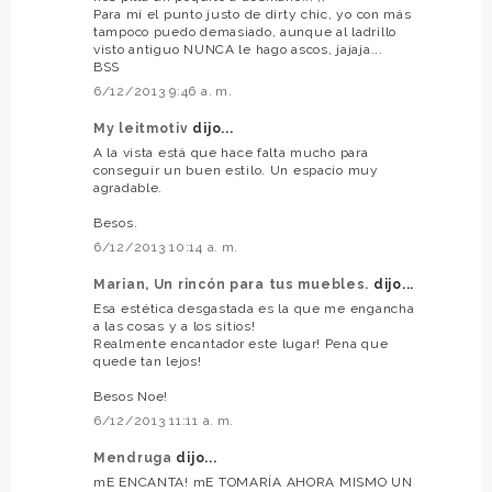
Para mí el punto justo de dirty chic, yo con más
tampoco puedo demasiado, aunque al ladrillo
visto antiguo NUNCA le hago ascos, jajaja...
BSS
6/12/2013 9:46 a. m.
My leitmotiv
dijo...
A la vista está que hace falta mucho para
conseguir un buen estilo. Un espacio muy
agradable.
Besos.
6/12/2013 10:14 a. m.
Marian, Un rincón para tus muebles.
dijo...
Esa estética desgastada es la que me engancha
a las cosas y a los sitios!
Realmente encantador este lugar! Pena que
quede tan lejos!
Besos Noe!
6/12/2013 11:11 a. m.
Mendruga
dijo...
mE ENCANTA! mE TOMARÍA AHORA MISMO UN