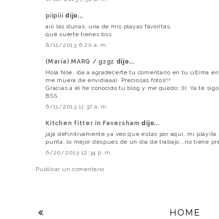
piipiii
dijo...
aiii las dunas, una de mis playas favoritas,
qué suerte tienes bss
6/11/2013 6:20 a. m.
(María) MARQ / gzgz
dijo...
Hola Noe, iba a agradecerte tu comentario en tu última en
me muera de envidiaaa). Preciosas fotos!!!
Gracias a él he conocido tu blog y me quedo ;))). Ya te sigo
BSS
6/11/2013 11:37 a. m.
Kitchen fitter in Faversham
dijo...
jaja definitivamente ya veo que estas por aqui, mi playita
punta, lo mejor despues de un dia de trabajo...no tiene pr
6/20/2013 12:34 p. m.
Publicar un comentario
HOME