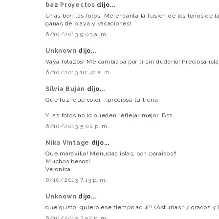
ba2 Proyectos
dijo...
Unas bonitas fotos. Me encanta la fusión de los tonos de l
ganas de playa y vacaciones!
6/10/2013 9:03 a. m.
Unknown
dijo...
Vaya fotazos! Me cambiaba por ti sin dudarlo! Preciosa isla
6/10/2013 10:42 a. m.
Silvia Buján
dijo...
Que luz, que color....preciosa tu tierra
Y las fotos no lo pueden reflejar mejor. Bss
6/10/2013 5:02 p. m.
Nika Vintage
dijo...
Que maravilla! Menudas islas, son paraisos!!
Muchos besos!
Veronica
6/10/2013 7:13 p. m.
Unknown
dijo...
que gusto, quiero ese tiempo aquí!! (Asturias 17 grados y 
6/10/2013 7:52 p. m.