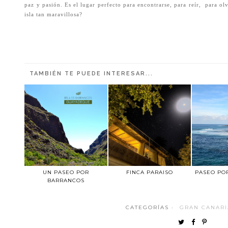
paz y pasión. Es el lugar perfecto para encontrarse, para reír, para o
isla tan maravillosa?
TAMBIÉN TE PUEDE INTERESAR...
UN PASEO POR
FINCA PARAISO
PASEO POR
BARRANCOS
CATEGORÍAS ·
GRAN CANARI