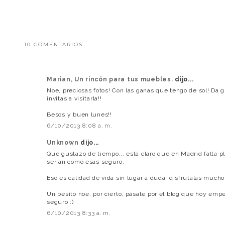
10 COMENTARIOS
Marian, Un rincón para tus muebles.
dijo...
Noe, preciosas fotos! Con las ganas que tengo de sol! Da gu
invitas a visitarla!!
Besos y buen lunes!!
6/10/2013 8:08 a. m.
Unknown
dijo...
Qué gustazo de tiempo... está claro que en Madrid falta p
serían como esas seguro.
Eso es calidad de vida sin lugar a duda, disfrutalas mucho
Un besito noe, por cierto, pásate por el blog que hoy emp
seguro :)
6/10/2013 8:33 a. m.