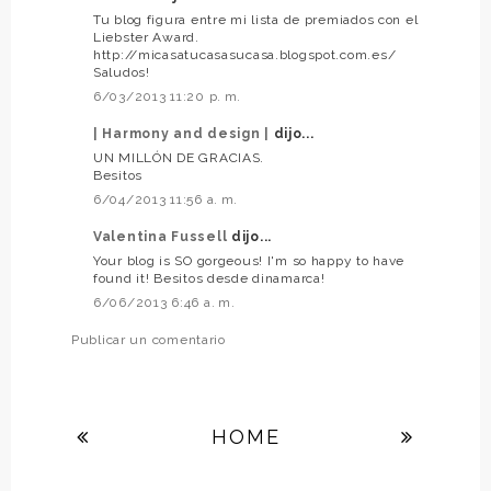
Tu blog figura entre mi lista de premiados con el
Liebster Award.
http://micasatucasasucasa.blogspot.com.es/
Saludos!
6/03/2013 11:20 p. m.
| Harmony and design |
dijo...
UN MILLÓN DE GRACIAS.
Besitos
6/04/2013 11:56 a. m.
Valentina Fussell
dijo...
Your blog is SO gorgeous! I'm so happy to have
found it! Besitos desde dinamarca!
6/06/2013 6:46 a. m.
Publicar un comentario
HOME