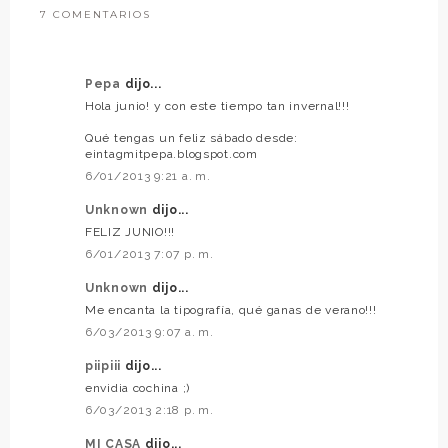
7 COMENTARIOS
Pepa
dijo...
Hola junio! y con este tiempo tan invernal!!!
Qué tengas un feliz sábado desde:
eintagmitpepa.blogspot.com
6/01/2013 9:21 a. m.
Unknown
dijo...
FELIZ JUNIO!!!
6/01/2013 7:07 p. m.
Unknown
dijo...
Me encanta la tipografía, qué ganas de verano!!!
6/03/2013 9:07 a. m.
piipiii
dijo...
envidia cochina ;)
6/03/2013 2:18 p. m.
MI CASA
dijo...