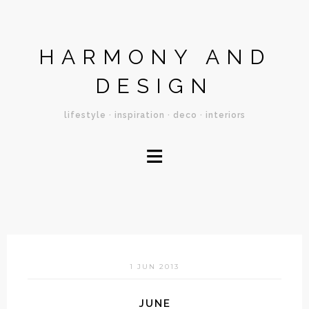
HARMONY AND
DESIGN
lifestyle · inspiration · deco · interiors
≡
1 JUN 2013
JUNE