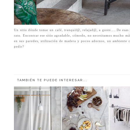
Un sitio dónde tomar un café, tranquil@, relajad@, a gusto…. De esas 
rato. Encontrar ese sitio agradable, cómodo, no necesitamos mucho má
en sus paredes, utilización de madera y pocos adornos, un ambiente 
pedir?
TAMBIÉN TE PUEDE INTERESAR...