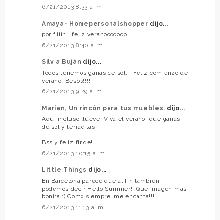
6/21/2013 8:33 a. m.
Amaya- Homepersonalshopper
dijo...
por fiiiin!! feliz veranooooooo
6/21/2013 8:40 a. m.
Silvia Buján
dijo...
Todos tenemos ganas de sol....Feliz comienzo de
verano. Besos!!!!
6/21/2013 9:29 a. m.
Marian, Un rincón para tus muebles.
dijo...
Aquí incluso llueve! Viva el verano! que ganas
de sol y terracitas!
Bss y feliz finde!
6/21/2013 10:15 a. m.
Little Things
dijo...
En Barcelona parece que al fin también
podemos decir Hello Summer!! Que imagen más
bonita :) Como siempre, me encanta!!!
6/21/2013 11:13 a. m.