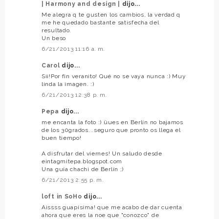
| Harmony and design |
dijo...
Me alegra q te gusten los cambios, la verdad q
me he quedado bastante satisfecha del
resultado.
Un beso
6/21/2013 11:16 a. m.
Carol
dijo...
Sii!Por fin veranito! Qué no se vaya nunca :) Muy
linda la imagen. :)
6/21/2013 12:38 p. m.
Pepa
dijo...
me encanta la foto :) üues en Berlín no bajamos
de los 30grados...seguro que pronto os llega el
buen tiempo!
A disfrutar del viernes! Un saludo desde
eintagmitepa.blogspot.com
Una guía chachi de Berlín ;)
6/21/2013 2:55 p. m.
loft in SoHo
dijo...
Aissss guapísima! que me acabo de dar cuenta
ahora que eres la noe que "conozco" de