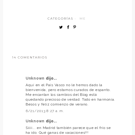
CATEGORÍAS ·
ME
14 COMENTARIOS
Unknown
dijo...
Aquí en el País Vasco no le hemos dado la
bienvenida, pero estamos curados de espanto.
Me encantan los cambios del Blog está
quedando precioso de verdad. Todo en harmonía.
Besos y feliz comienzo de verano.
6/21/2013 8:27 a. m.
Unknown
dijo...
Siiii... en Madrid también parece que el frío se
ha ido. Qué ganas de vacaciones!!!