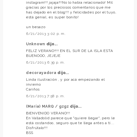
instagram!!! jajaja!!!No lo había relacionado! Mil
gracias por los preciosos comentarios que me
has dejado en el blog!!! y felicidades por el tuyo,
está genial, es super bonito!
un besazo
6/21/2013 3:02 p. m.
Unknown
dijo...
FELIZ VERANO!!!! EN EL SUR DE LA ISLA ESTA
BUENOOO, JEJEJE
6/21/2013 6:39 p. m.
decorayadora
dijo...
Linda ilustración , y por acá empezando el
invierno
Cariños
6/21/2013 7:58 p. m.
(María) MARQ / gzgz
dijo...
BIENVENIDO VERANO!!!
En Valladolid parece que "quiere llegar", pero le
está costandoo, seguro que te llega antes a tí...
Disfrútalo!!!
BSS