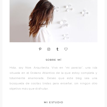
SOBRE MÍ
Hola, soy Noe. Arquitecta. Vivo en “mi paraíso”, una isla
situada en el Océano Atlántico de la que estoy completa y
totalmente enamorada. Deseo que este blog sea una
búsqueda de cositas lindas para enseñar, sin ningún otro
objetivo más que disfrutar.
MI ESTUDIO