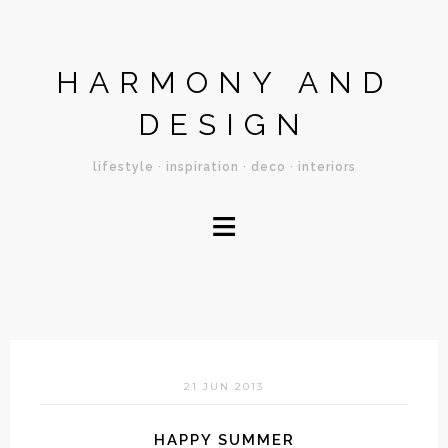
HARMONY AND
DESIGN
lifestyle · inspiration · deco · interiors
≡
21 JUN 2013
HAPPY SUMMER