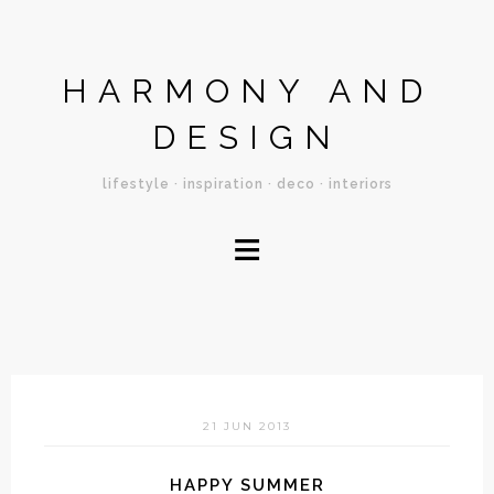
HARMONY AND
DESIGN
lifestyle · inspiration · deco · interiors
≡
21 JUN 2013
HAPPY SUMMER