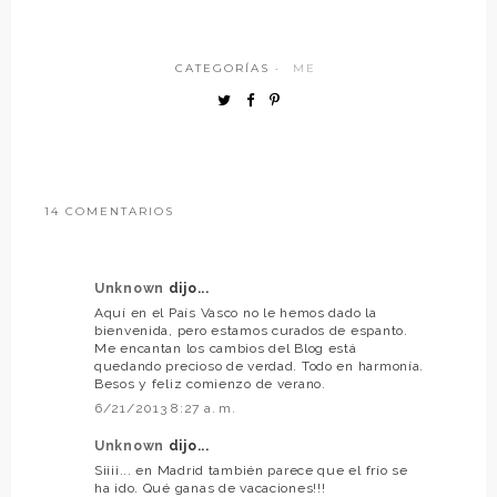
CATEGORÍAS ·
ME
14 COMENTARIOS
Unknown
dijo...
Aquí en el País Vasco no le hemos dado la
bienvenida, pero estamos curados de espanto.
Me encantan los cambios del Blog está
quedando precioso de verdad. Todo en harmonía.
Besos y feliz comienzo de verano.
6/21/2013 8:27 a. m.
Unknown
dijo...
Siiii... en Madrid también parece que el frío se
ha ido. Qué ganas de vacaciones!!!