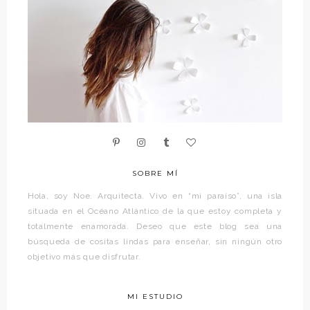
SOBRE MÍ
Hola, soy Noe. Arquitecta. Vivo en “mi paraíso”, una isla
situada en el Océano Atlántico de la que estoy completa y
totalmente enamorada. Deseo que este blog sea una
búsqueda de cositas lindas para enseñar, sin ningún otro
objetivo más que disfrutar.
MI ESTUDIO