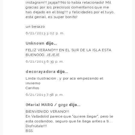
instagram!!! jajaja!!!No lo había relacionado! Mil
gracias por los preciosos comentarios que me
has dejado en el blog!!! y felicidades por el tuyo,
está genial, es super bonito!
un besazo
6/21/2013 3:02 p. m.
Unknown
dijo...
FELIZ VERANO!!!! EN EL SUR DE LA ISLA ESTA
BUENOOO, JEJEJE
6/21/2013 6:39 p. m.
decorayadora
dijo...
Linda ilustración , y por acá empezando el
invierno
Cariños
6/21/2013 7:58 p. m.
(María) MARQ / gzgz
dijo...
BIENVENIDO VERANO!!!
En Valladolid parece que "quiere llegar", pero le
está costandoo, seguro que te llega antes a tí...
Disfrútalo!!!
BSS