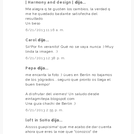
| Harmony and design |
dijo...
Me alegra q te gusten los cambios, la verdad q
me he quedado bastante satisfecha del
resultado.
Un beso
6/21/2013 11:16 a. m.
Carol
dijo...
Sii!Por fin veranito! Qué no se vaya nunca :) Muy
linda la imagen. :)
6/21/2013 12:38 p. m.
Pepa
dijo...
me encanta la foto :) üues en Berlín no bajamos
de los 30grados...seguro que pronto os llega el
buen tiempo!
A disfrutar del viernes! Un saludo desde
eintagmitepa.blogspot.com
Una guía chachi de Berlín ;)
6/21/2013 2:55 p. m.
loft in SoHo
dijo...
Aissss guapísima! que me acabo de dar cuenta
ahora que eres la noe que "conozco" de