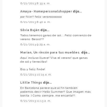
6/21/2013 8:33 a. m.
Amaya- Homepersonalshopper
dijo...
por fiiiin!! feliz veranooooooo
6/21/2013 8:40 a. m.
Silvia Buján
dijo...
Todos tenemos ganas de sol....Feliz comienzo de
verano. Besos!!!!
6/21/2013 9:29 a. m.
Marian, Un rincón para tus muebles.
dijo...
Aquí incluso llueve! Viva el verano! que ganas
de sol y terracitas!
Bss y feliz finde!
6/21/2013 10:15 a. m.
Little Things
dijo...
En Barcelona parece que al fin también
podemos decir Hello Summer!! Que imagen más
bonita :) Como siempre, me encanta!!!
6/21/2013 11:13 a. m.