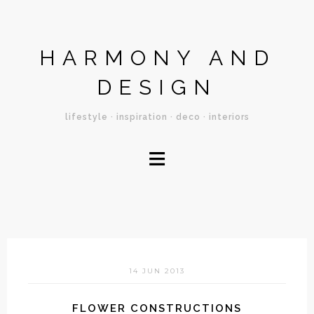
HARMONY AND
DESIGN
lifestyle · inspiration · deco · interiors
≡
14 JUN 2013
FLOWER CONSTRUCTIONS