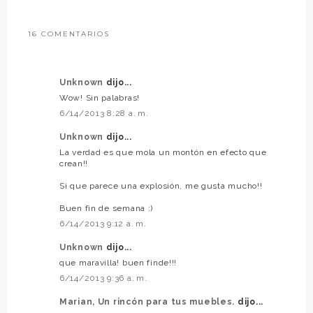
16 COMENTARIOS
Unknown
dijo...
Wow! Sin palabras!
6/14/2013 8:28 a. m.
Unknown
dijo...
La verdad es que mola un montón en efecto que
crean!!
Si que parece una explosión, me gusta mucho!!
Buen fin de semana :)
6/14/2013 9:12 a. m.
Unknown
dijo...
que maravilla! buen finde!!!
6/14/2013 9:36 a. m.
Marian, Un rincón para tus muebles.
dijo...