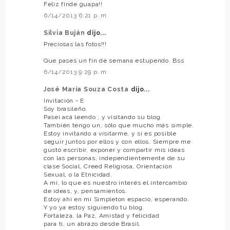
Feliz finde guapa!!
6/14/2013 6:21 p. m.
Silvia Buján
dijo...
Preciosas las fotos!!!
Que pases un fin de semana estupendo. Bss
6/14/2013 9:29 p. m.
José María Souza Costa
dijo...
Invitación - E
Soy brasileño.
Pasei acá leendo , y visitando su blog.
También tengo un, sólo que mucho más simple.
Estoy invitando a visitarme, y si es posible
seguir juntos por ellos y con ellos. Siempre me
gustó escribir, exponer y compartir mis ideas
con las personas, independientemente de su
clase Social, Creed Religiosa, Orientación
Sexual, o la Etnicidad.
A mí, lo que es nuestro interés el intercambio
de ideas, y, pensamientos.
Estoy ahí en mi Simpleton espacio, esperando.
Y yo ya estoy siguiendo tu blog.
Fortaleza, la Paz, Amistad y felicidad
para ti, un abrazo desde Brasil.