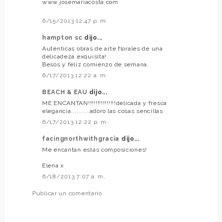
www.josemariacosta.com
6/15/2013 12:47 p. m.
hampton sc
dijo...
Auténticas obras de arte florales de una
delicadeza exquisita!
Besos y feliz comienzo de semana.
6/17/2013 12:22 a. m.
BEACH & EAU
dijo...
ME ENCANTAN!!!!!!!!!!!!!!!delicada y fresca
elegancia..........adoro las cosas sencillas
6/17/2013 12:22 p. m.
facingnorthwithgracia
dijo...
Me encantan estas composiciones!
Elena x
6/18/2013 7:07 a. m.
Publicar un comentario