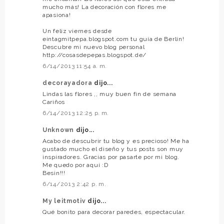
mucho más! La decoración con flores me
apasiona!
Un feliz viernes desde
eintagmitpepa.blogspot.com tu guía de Berlín!
Descubre mi nuevo blog personal
http://cosasdepepas.blogspot.de/
6/14/2013 11:54 a. m.
decorayadora
dijo...
Lindas las flores ,, muy buen fin de semana
Cariños
6/14/2013 12:25 p. m.
Unknown
dijo...
Acabo de descubrir tu blog y es precioso! Me ha
gustado mucho el diseño y tus posts son muy
inspiradores. Gracias por pasarte por mi blog.
Me quedo por aquí :D
Besin!!!
6/14/2013 2:42 p. m.
My leitmotiv
dijo...
Qué bonito para decorar paredes, espectacular.