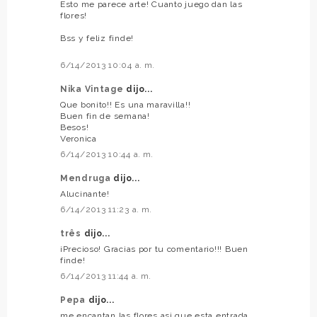
Esto me parece arte! Cuanto juego dan las
flores!
Bss y feliz finde!
6/14/2013 10:04 a. m.
Nika Vintage
dijo...
Que bonito!! Es una maravilla!!
Buen fin de semana!
Besos!
Veronica
6/14/2013 10:44 a. m.
Mendruga
dijo...
Alucinante!
6/14/2013 11:23 a. m.
três
dijo...
¡Precioso! Gracias por tu comentario!!! Buen
finde!
6/14/2013 11:44 a. m.
Pepa
dijo...
me encantan las flores asi que esta entrada