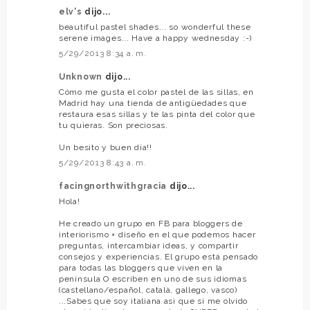
elv's
dijo...
beautiful pastel shades... so wonderful these
serene images... Have a happy wednesday :-)
5/29/2013 8:34 a. m.
Unknown
dijo...
Cómo me gusta el color pastel de las sillas, en
Madrid hay una tienda de antigüedades que
restaura esas sillas y te las pinta del color que
tu quieras. Son preciosas.
Un besito y buen día!!
5/29/2013 8:43 a. m.
facingnorthwithgracia
dijo...
Hola!
He creado un grupo en FB para bloggers de
interiorismo + diseño en el que podemos hacer
preguntas, intercambiar ideas, y compartir
consejos y experiencias. El grupo está pensado
para todas las bloggers que viven en la
península O escriben en uno de sus idiomas
(castellano/español, català, gallego, vasco)
...Sabes que soy italiana asì que si me olvido