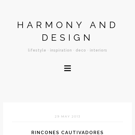
HARMONY AND
DESIGN
lifestyle · inspiration · deco · interiors
≡
29 MAY 2013
RINCONES CAUTIVADORES