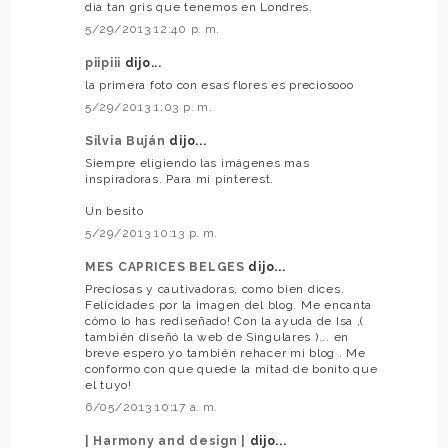
dia tan gris que tenemos en Londres.
5/29/2013 12:40 p. m.
piipiii
dijo...
la primera foto con esas flores es preciosooo
5/29/2013 1:03 p. m.
Silvia Buján
dijo...
Siempre eligiendo las imágenes mas
inspiradoras. Para mi pinterest.
Un besito
5/29/2013 10:13 p. m.
MES CAPRICES BELGES
dijo...
Preciosas y cautivadoras, como bien dices.
Felicidades por la imagen del blog. Me encanta
cómo lo has rediseñado! Con la ayuda de Isa ,(
también diseñó la web de Singulares )... en
breve espero yo también rehacer mi blog . Me
conformo con que quede la mitad de bonito que
el tuyo!
6/05/2013 10:17 a. m.
| Harmony and design |
dijo...