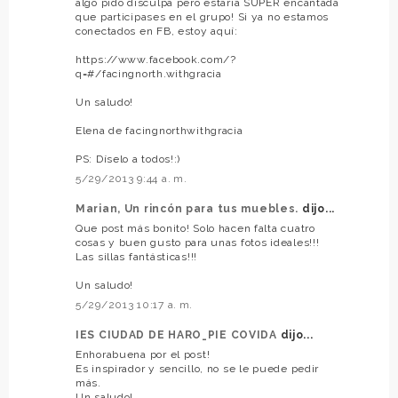
algo pido disculpa pero estaría SUPER encantada
que participases en el grupo! Si ya no estamos
conectados en FB, estoy aquí:
https://www.facebook.com/?
q=#/facingnorth.withgracia
Un saludo!
Elena de facingnorthwithgracia
PS: Díselo a todos!:)
5/29/2013 9:44 a. m.
Marian, Un rincón para tus muebles.
dijo...
Que post más bonito! Solo hacen falta cuatro
cosas y buen gusto para unas fotos ideales!!!
Las sillas fantásticas!!!
Un saludo!
5/29/2013 10:17 a. m.
IES CIUDAD DE HARO_PIE COVIDA
dijo...
Enhorabuena por el post!
Es inspirador y sencillo, no se le puede pedir
más.
Un saludo!