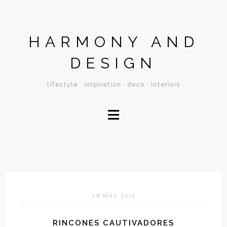
HARMONY AND
DESIGN
lifestyle · inspiration · deco · interiors
≡
29 MAY 2013
RINCONES CAUTIVADORES