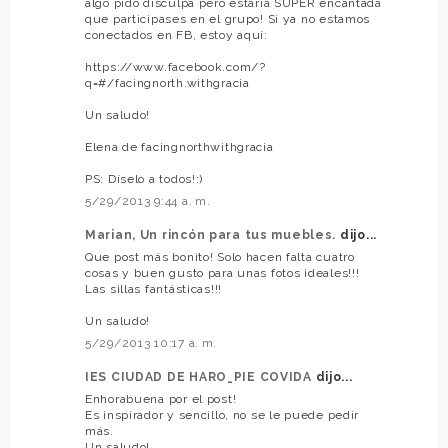
algo pido disculpa pero estaría SUPER encantada
que participases en el grupo! Si ya no estamos
conectados en FB, estoy aquí:
https://www.facebook.com/?
q=#/facingnorth.withgracia
Un saludo!
Elena de facingnorthwithgracia
PS: Díselo a todos!:)
5/29/2013 9:44 a. m.
Marian, Un rincón para tus muebles.
dijo...
Que post más bonito! Solo hacen falta cuatro
cosas y buen gusto para unas fotos ideales!!!
Las sillas fantásticas!!!
Un saludo!
5/29/2013 10:17 a. m.
IES CIUDAD DE HARO_PIE COVIDA
dijo...
Enhorabuena por el post!
Es inspirador y sencillo, no se le puede pedir
más.
Un saludo!