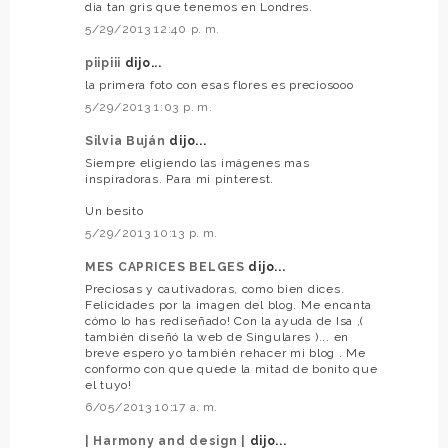
dia tan gris que tenemos en Londres.
5/29/2013 12:40 p. m.
piipiii
dijo...
la primera foto con esas flores es preciosooo
5/29/2013 1:03 p. m.
Silvia Buján
dijo...
Siempre eligiendo las imágenes mas
inspiradoras. Para mi pinterest.
Un besito
5/29/2013 10:13 p. m.
MES CAPRICES BELGES
dijo...
Preciosas y cautivadoras, como bien dices.
Felicidades por la imagen del blog. Me encanta
cómo lo has rediseñado! Con la ayuda de Isa ,(
también diseñó la web de Singulares )... en
breve espero yo también rehacer mi blog . Me
conformo con que quede la mitad de bonito que
el tuyo!
6/05/2013 10:17 a. m.
| Harmony and design |
dijo...