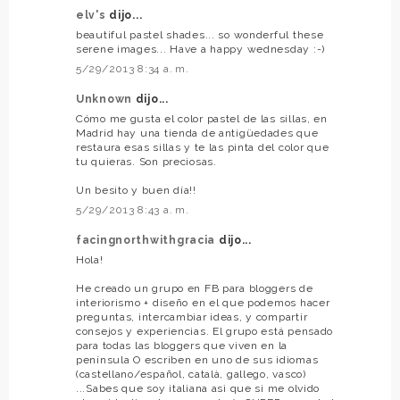
elv's
dijo...
beautiful pastel shades... so wonderful these
serene images... Have a happy wednesday :-)
5/29/2013 8:34 a. m.
Unknown
dijo...
Cómo me gusta el color pastel de las sillas, en
Madrid hay una tienda de antigüedades que
restaura esas sillas y te las pinta del color que
tu quieras. Son preciosas.
Un besito y buen día!!
5/29/2013 8:43 a. m.
facingnorthwithgracia
dijo...
Hola!
He creado un grupo en FB para bloggers de
interiorismo + diseño en el que podemos hacer
preguntas, intercambiar ideas, y compartir
consejos y experiencias. El grupo está pensado
para todas las bloggers que viven en la
península O escriben en uno de sus idiomas
(castellano/español, català, gallego, vasco)
...Sabes que soy italiana asì que si me olvido