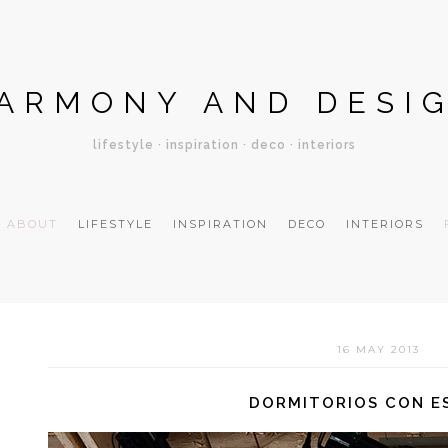
ARMONY AND DESI
lifestyle · inspiration · deco · interiors
ABOUT
LIFESTYLE
INSPIRATION
DECO
INTERIORS
16 MAY 2013
DORMITORIOS CON E