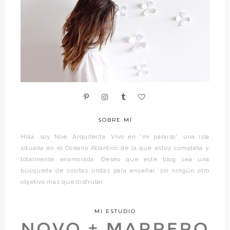
SOBRE MÍ
Hola, soy Noe. Arquitecta. Vivo en “mi paraíso”, una isla
situada en el Océano Atlántico de la que estoy completa y
totalmente enamorada. Deseo que este blog sea una
búsqueda de cositas lindas para enseñar, sin ningún otro
objetivo más que disfrutar.
MI ESTUDIO