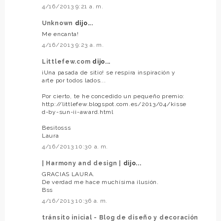
4/16/2013 9:21 a. m.
Unknown
dijo...
Me encanta!
4/16/2013 9:23 a. m.
Littlefew.com
dijo...
¡Una pasada de sitio! se respira inspiración y
arte por todos lados...
Por cierto, te he concedido un pequeño premio:
http://littlefew.blogspot.com.es/2013/04/kisse
d-by-sun-ii-award.html
Besitosss
Laura
4/16/2013 10:30 a. m.
| Harmony and design |
dijo...
GRACIAS LAURA.
De verdad me hace muchísima ilusión.
Bss
4/16/2013 10:36 a. m.
tránsito inicial - Blog de diseño y decoración