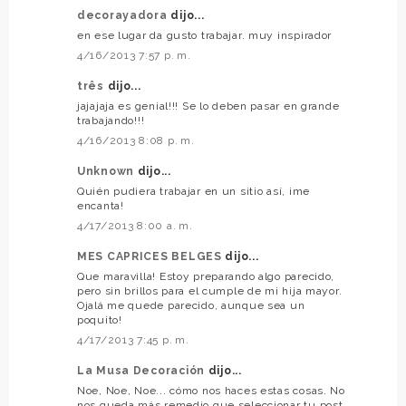
decorayadora
dijo...
en ese lugar da gusto trabajar. muy inspirador
4/16/2013 7:57 p. m.
três
dijo...
jajajaja es genial!!! Se lo deben pasar en grande
trabajando!!!
4/16/2013 8:08 p. m.
Unknown
dijo...
Quién pudiera trabajar en un sitio así, ¡me
encanta!
4/17/2013 8:00 a. m.
MES CAPRICES BELGES
dijo...
Que maravilla! Estoy preparando algo parecido,
pero sin brillos para el cumple de mi hija mayor.
Ojalá me quede parecido, aunque sea un
poquito!
4/17/2013 7:45 p. m.
La Musa Decoración
dijo...
Noe, Noe, Noe... cómo nos haces estas cosas. No
nos queda más remedio que seleccionar tu post