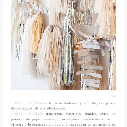
vía
CONFETTISYSTEM
es Nicholas Andersen y Julie Ho, una pareja
de artistas, estilistas y diseñadores.
CONFETTISYSTEM
transforma materiales simples, como un
pañuelo de papel, cartón,… en objetos interactivos entre lo
efímero y lo permanente y que a la vez evocan un sentimiento de