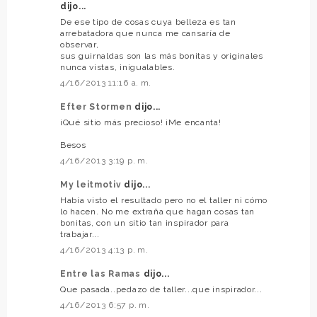
dijo...
De ese tipo de cosas cuya belleza es tan
arrebatadora que nunca me cansaría de
observar,
sus guirnaldas son las más bonitas y originales
nunca vistas, inigualables.
4/16/2013 11:16 a. m.
Efter Stormen
dijo...
¡Qué sitio más precioso! ¡Me encanta!
Besos
4/16/2013 3:19 p. m.
My leitmotiv
dijo...
Había visto el resultado pero no el taller ni cómo
lo hacen. No me extraña que hagan cosas tan
bonitas, con un sitio tan inspirador para
trabajar...
4/16/2013 4:13 p. m.
Entre las Ramas
dijo...
Que pasada..pedazo de taller...que inspirador...
4/16/2013 6:57 p. m.