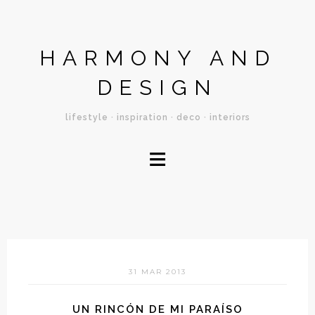
HARMONY AND
DESIGN
lifestyle · inspiration · deco · interiors
≡
31 MAR 2013
UN RINCÓN DE MI PARAÍSO