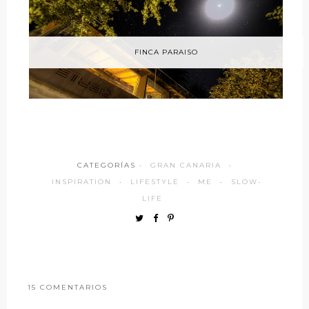
FINCA PARAISO
CATEGORÍAS ·
GRAN CANARIA
·
INSPIRATION
·
LIFESTYLE
·
ME
·
SLOW-
LIFE
15 COMENTARIOS