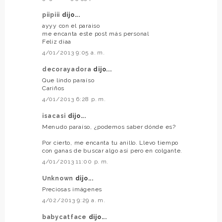
piipiii
dijo...
ayyy con el paraiso
me encanta este post más personal
Feliz diaa
4/01/2013 9:05 a. m.
decorayadora
dijo...
Que lindo paraíso
Cariños
4/01/2013 6:28 p. m.
isacasi
dijo...
Menudo paraíso, ¿podemos saber dónde es?
Por cierto, me encanta tu anillo. Llevo tiempo
con ganas de buscar algo así pero en colgante.
4/01/2013 11:00 p. m.
Unknown
dijo...
Preciosas imágenes
4/02/2013 9:29 a. m.
babycatface
dijo...