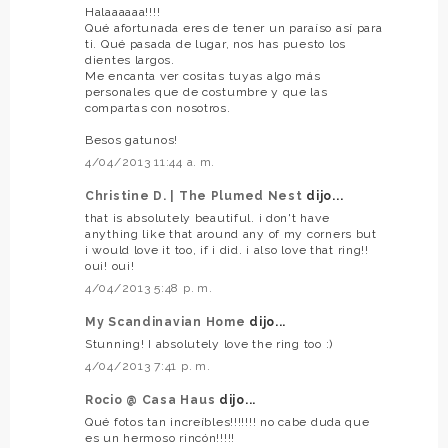
Halaaaaaa!!!!
Qué afortunada eres de tener un paraíso así para
ti. Qué pasada de lugar, nos has puesto los
dientes largos.
Me encanta ver cositas tuyas algo más
personales que de costumbre y que las
compartas con nosotros.
Besos gatunos!
4/04/2013 11:44 a. m.
Christine D. | The Plumed Nest
dijo...
that is absolutely beautiful. i don't have
anything like that around any of my corners but
i would love it too, if i did. i also love that ring!!
oui! oui!
4/04/2013 5:48 p. m.
My Scandinavian Home
dijo...
Stunning! I absolutely love the ring too :)
4/04/2013 7:41 p. m.
Rocio @ Casa Haus
dijo...
Qué fotos tan increíbles!!!!!!! no cabe duda que
es un hermoso rincón!!!!!