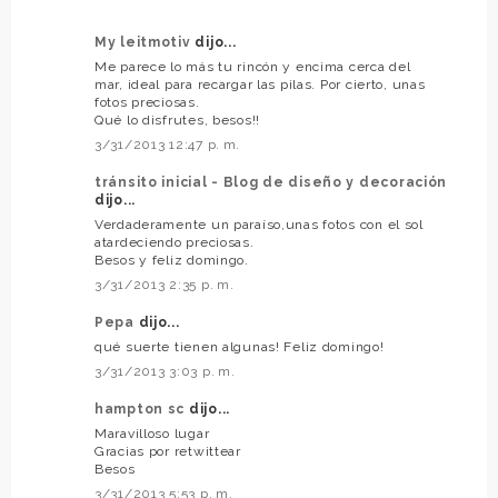
My leitmotiv
dijo...
Me parece lo más tu rincón y encima cerca del
mar, ideal para recargar las pilas. Por cierto, unas
fotos preciosas.
Qué lo disfrutes, besos!!
3/31/2013 12:47 p. m.
tránsito inicial - Blog de diseño y decoración
dijo...
Verdaderamente un paraíso,unas fotos con el sol
atardeciendo preciosas.
Besos y feliz domingo.
3/31/2013 2:35 p. m.
Pepa
dijo...
qué suerte tienen algunas! Feliz domingo!
3/31/2013 3:03 p. m.
hampton sc
dijo...
Maravilloso lugar
Gracias por retwittear
Besos
3/31/2013 5:53 p. m.