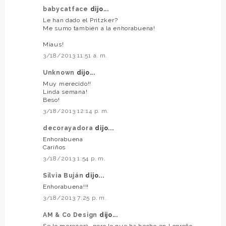
babycatface
dijo...
Le han dado el Pritzker?
Me sumo también a la enhorabuena!
Miaus!
3/18/2013 11:51 a. m.
Unknown
dijo...
Muy merecido!!
Linda semana!
Beso!
3/18/2013 12:14 p. m.
decorayadora
dijo...
Enhorabuena
Cariños
3/18/2013 1:54 p. m.
Silvia Buján
dijo...
Enhorabuena!!!
3/18/2013 7:25 p. m.
AM & Co Design
dijo...
Se lo merecerá, pero lo que ha hecho en Logroño