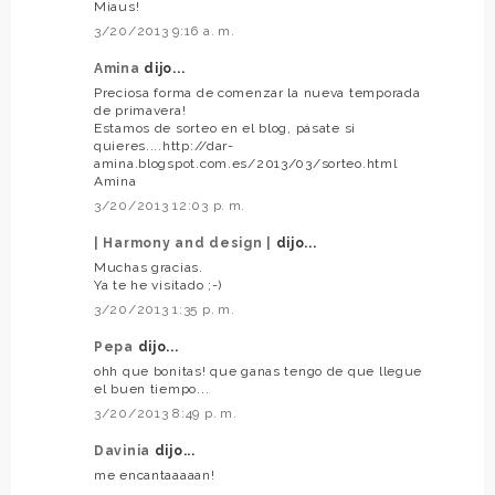
Miaus!
3/20/2013 9:16 a. m.
Amina
dijo...
Preciosa forma de comenzar la nueva temporada
de primavera!
Estamos de sorteo en el blog, pásate si
quieres....http://dar-
amina.blogspot.com.es/2013/03/sorteo.html
Amina
3/20/2013 12:03 p. m.
| Harmony and design |
dijo...
Muchas gracias.
Ya te he visitado ;-)
3/20/2013 1:35 p. m.
Pepa
dijo...
ohh que bonitas! que ganas tengo de que llegue
el buen tiempo...
3/20/2013 8:49 p. m.
Davinia
dijo...
me encantaaaaan!