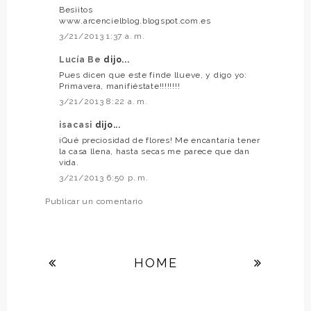
Besiitos
www.arcencielblog.blogspot.com.es
3/21/2013 1:37 a. m.
Lucía Be
dijo...
Pues dicen que este finde llueve, y digo yo:
Primavera, manifiéstate!!!!!!!!
3/21/2013 8:22 a. m.
isacasi
dijo...
¡Qué preciosidad de flores! Me encantaría tener
la casa llena, hasta secas me parece que dan
vida.
3/21/2013 6:50 p. m.
Publicar un comentario
HOME