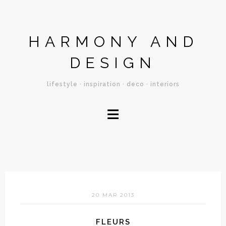
HARMONY AND
DESIGN
lifestyle · inspiration · deco · interiors
≡
20 MAR 2013
FLEURS