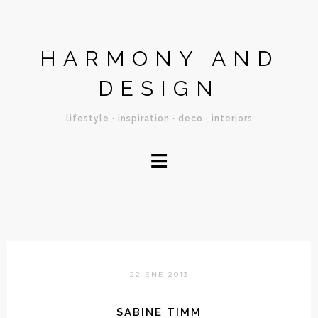
HARMONY AND
DESIGN
lifestyle · inspiration · deco · interiors
≡
22 ENE 2013
SABINE TIMM