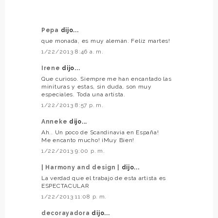
Pepa
dijo...
que monada, es muy alemán. Feliz martes!
1/22/2013 8:46 a. m.
Irene
dijo...
Que curioso. Siempre me han encantado las
minituras y estas, sin duda, son muy
especiales. Toda una artista.
1/22/2013 8:57 p. m.
Anneke
dijo...
Ah.. Un poco de Scandinavia en España!
Me encanto mucho! ¡Muy Bien!
1/22/2013 9:00 p. m.
| Harmony and design |
dijo...
La verdad que el trabajo de esta artista es
ESPECTACULAR
1/22/2013 11:08 p. m.
decorayadora
dijo...