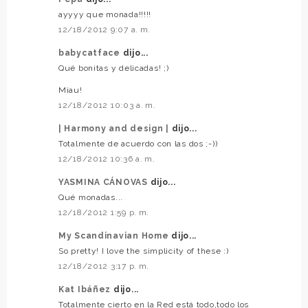
ayyyy que monada!!!!!
12/18/2012 9:07 a. m.
babycatface
dijo...
Qué bonitas y delicadas! ;)
Miau!
12/18/2012 10:03 a. m.
| Harmony and design |
dijo...
Totalmente de acuerdo con las dos ;-))
12/18/2012 10:36 a. m.
YASMINA CÁNOVAS
dijo...
Qué monadas...
12/18/2012 1:59 p. m.
My Scandinavian Home
dijo...
So pretty! I love the simplicity of these :)
12/18/2012 3:17 p. m.
Kat Ibáñez
dijo...
Totalmente cierto en la Red está todo,todo los