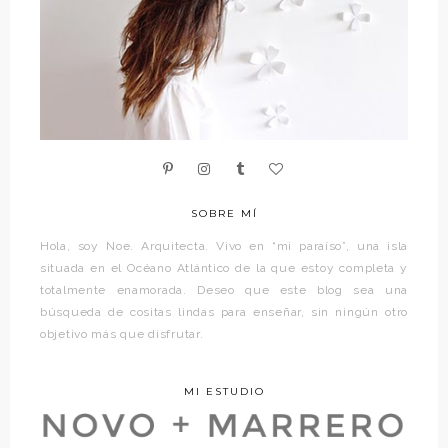
SOBRE MÍ
Hola, soy Noe. Arquitecta. Vivo en “mi paraíso”, una isla
situada en el Océano Atlántico de la que estoy completa y
totalmente enamorada. Deseo que este blog sea una
búsqueda de cositas lindas para enseñar, sin ningún otro
objetivo más que disfrutar.
MI ESTUDIO