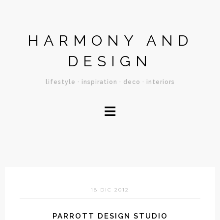
HARMONY AND
DESIGN
lifestyle · inspiration · deco · interiors
≡
18 DIC 2012
PARROTT DESIGN STUDIO