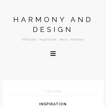
HARMONY AND
DESIGN
lifestyle · inspiration · deco · interiors
≡
7 DIC 2012
INSPIRATION