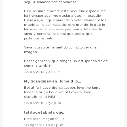
seguir soñando con esperanza.
Es que simplemente este pequeño espacio me
ha transportado, me gustaría que mi estudio
fuera así, aunque mirándolo detenidamente los
muebles no son nada del otro mundo, lo que lo
hace especial son esos pequeños detalles de
amor y personalidad, así que eso sí que
podemos hacerlo...
Vaya rollazo te he metido con sólo ver una
imagen.
Besos gatuno y que tengas un estupendo fin de
semana también.
12/07/2012 9:46 a. m.
My Scandinavian Home
dijo...
Beautiful! Love the wallpaper, love the lamp,
love the huge bouquet of flowers, love
everything! :) Niki
12/07/2012 2:37 p. m.
latitadefabiola
dijo...
Preciosas imágenes! ;))
12/09/2012 10:01 p. m.