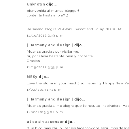
Unknown
dijo...
bienvenida al mundo blogger!
contenta hasta ahora? ;)
Raisaland Blog GIVEAWAY: Sweet and Shiny NECKLACE
11/15/2012 2:39 p. m.
| Harmony and design |
dijo...
Muchas gracias por visitarme.
Sí, por ahora bastante bien y contenta.
Gracias
11/15/2012 3:33 p. m.
MESy
dijo...
Love the storm in your head :) so Inspiring, Happy New Ye
1/02/2013 1:51 p. m.
| Harmony and design |
dijo...
Muchas gracias, me alegra que te resulte inspiradora. H
1/02/2013 3:02 p. m.
atico sin ascensor
dijo...
Que blog mas chulo!! teneis facebook? os seguimos desde