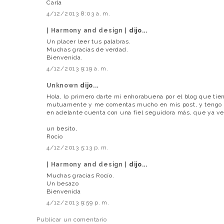
Carla
4/12/2013 8:03 a. m.
| Harmony and design |
dijo...
Un placer leer tus palabras.
Muchas gracias de verdad.
Bienvenida.
4/12/2013 9:19 a. m.
Unknown
dijo...
Hola, lo primero darte mi enhorabuena por el blog que ti
mutuamente y me comentas mucho en mis post, y tengo q
en adelante cuenta con una fiel seguidora más, que ya ve
un besito,
Rocío
4/12/2013 5:13 p. m.
| Harmony and design |
dijo...
Muchas gracias Rocío.
Un besazo
Bienvenida
4/12/2013 9:59 p. m.
Publicar un comentario