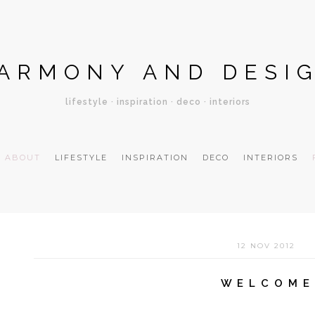
ARMONY AND DESI
lifestyle · inspiration · deco · interiors
ABOUT
LIFESTYLE
INSPIRATION
DECO
INTERIORS
12 NOV 2012
W E L C O M E