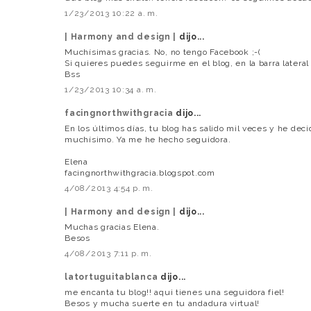
1/23/2013 10:22 a. m.
| Harmony and design |
dijo...
Muchísimas gracias. No, no tengo Facebook ;-(
Si quieres puedes seguirme en el blog, en la barra late
Bss
1/23/2013 10:34 a. m.
facingnorthwithgracia
dijo...
En los últimos días, tu blog has salido mil veces y he deci
muchísimo. Ya me he hecho seguidora.
Elena
facingnorthwithgracia.blogspot.com
4/08/2013 4:54 p. m.
| Harmony and design |
dijo...
Muchas gracias Elena.
Besos
4/08/2013 7:11 p. m.
latortuguitablanca
dijo...
me encanta tu blog!! aqui tienes una seguidora fiel!
Besos y mucha suerte en tu andadura virtual!