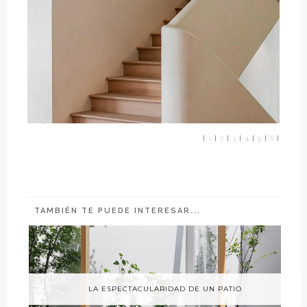
|
1
|
2
|
3
|
4
|
5
|
6
|
TAMBIÉN TE PUEDE INTERESAR...
LA ESPECTACULARIDAD DE UN PATIO