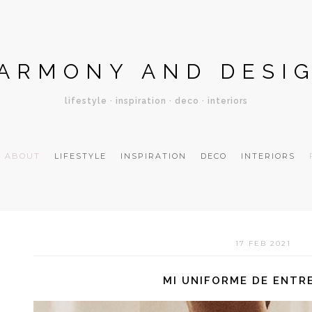
ARMONY AND DESI
lifestyle · inspiration · deco · interiors
ABOUT
LIFESTYLE
INSPIRATION
DECO
INTERIORS
17 FEB 2021
MI UNIFORME DE ENTR