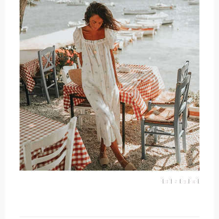
|
1
|
2
|
3
|
4
|