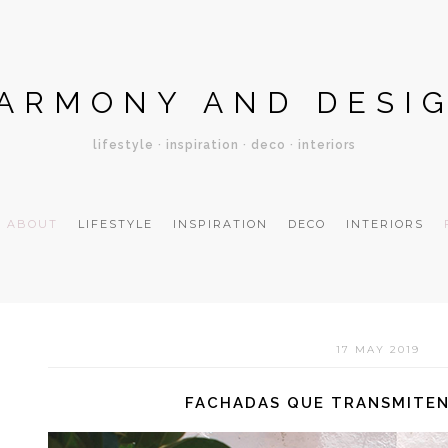
ARMONY AND DESI
lifestyle · inspiration · deco · interiors
ABOUT
LIFESTYLE
INSPIRATION
DECO
INTERIORS
17 MAY 2019
FACHADAS QUE TRANSMITEN