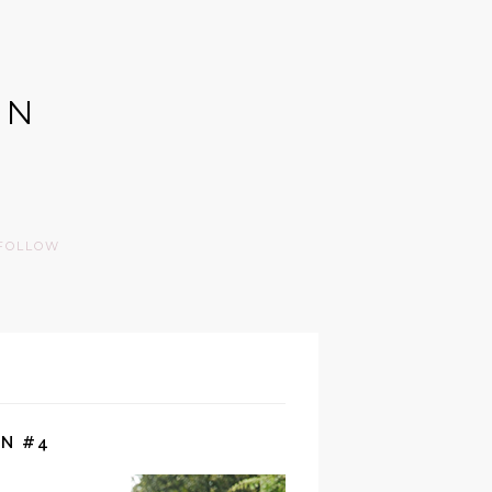
GN
FOLLOW
ÓN #4