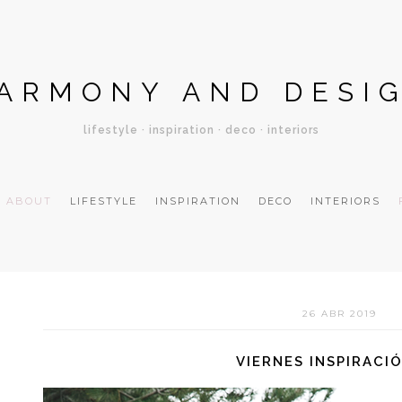
ARMONY AND DESI
lifestyle · inspiration · deco · interiors
ABOUT
LIFESTYLE
INSPIRATION
DECO
INTERIORS
26 ABR 2019
VIERNES INSPIRACI