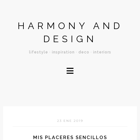
HARMONY AND
DESIGN
lifestyle · inspiration · deco · interiors
≡
23 ENE 2019
MIS PLACERES SENCILLOS