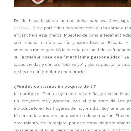
Desde hace bastante tiempo
(años diría yo)
llevo sigu
LIVING
. Fue a partir de unos cabeceros y una cama-cun
enganché a esta marca. Muebles de caña artesanal tradic
con mucho mimo y cariño y sobre todo en España. A r
semanas me enganchó la cuenta personal de su fundado
su
increíble casa con “muchísima personalidad”
Ya 
casas vividas y con ese
"que sé yo"
y por supuesto, la casa
de las de contemplar y enamorarte.
¿Puedes contarnos un poquito de ti?
Mi nombre es Elena, soy madre de 2 niñas y vivo en Madr
un proyecto muy personal con el que trato de recup
introducirlo en los hogares de hoy en día. Soy una pers
Me encanta aprender pero sobre todo compartir. El cono
crecimiento, de la mejora…por esto estoy siempre abierta
constante evolución; siempre pensando en próximos proyec