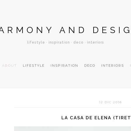
ARMONY AND DESI
lifestyle · inspiration · deco · interiors
ABOUT
LIFESTYLE
INSPIRATION
DECO
INTERIORS
12 DIC 2018
LA CASA DE ELENA (TIRET