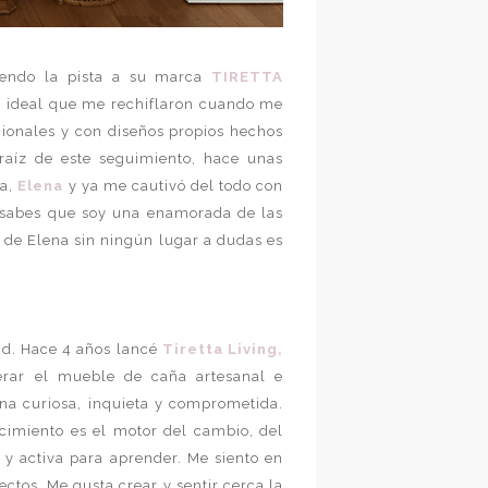
iendo la pista a su marca
TIRETTA
a ideal que me rechiflaron cuando me
ionales y con diseños propios hechos
aíz de este seguimiento, hace unas
ra,
Elena
y ya me cautivó del todo con
sabes que soy una enamorada de las
 de Elena sin ningún lugar a dudas es
id. Hace 4 años lancé
Tiretta Living,
erar el mueble de caña artesanal e
ona curiosa, inquieta y comprometida.
cimiento es el motor del cambio, del
 y activa para aprender. Me siento en
tos. Me gusta crear y sentir cerca la