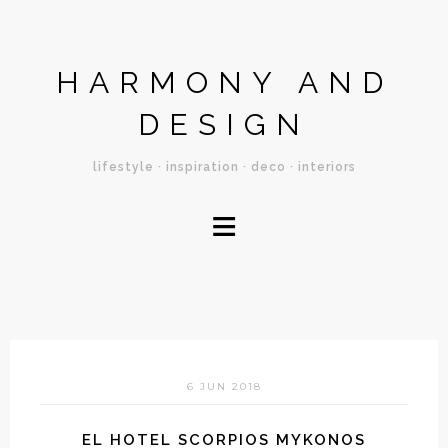
HARMONY AND
DESIGN
lifestyle · inspiration · deco · interiors
≡
6 JUN 2018
EL HOTEL SCORPIOS MYKONOS