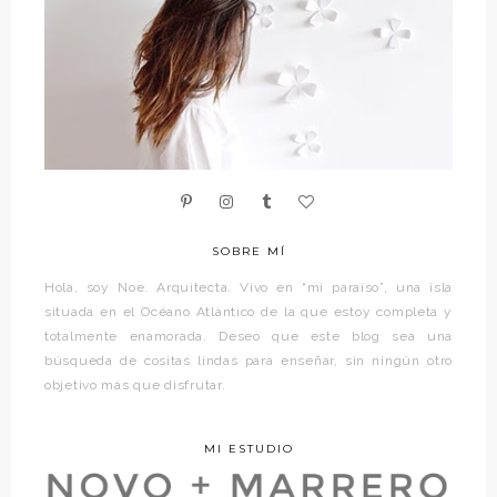
SOBRE MÍ
Hola, soy Noe. Arquitecta. Vivo en “mi paraíso”, una isla
situada en el Océano Atlántico de la que estoy completa y
totalmente enamorada. Deseo que este blog sea una
búsqueda de cositas lindas para enseñar, sin ningún otro
objetivo más que disfrutar.
MI ESTUDIO