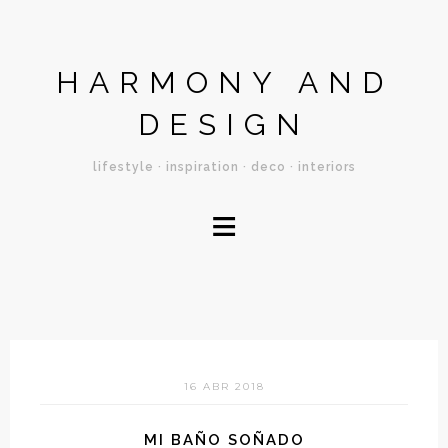
HARMONY AND
DESIGN
lifestyle · inspiration · deco · interiors
≡
16 ABR 2018
MI BAÑO SOÑADO