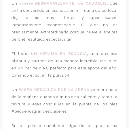
Un
aceite DESMAQUILLANTE de CAUDALIE,
que
se ha convertido en esencial en mi rutina de belleza,
deja la piel muy limpia y super suave,
inmensamente recomendable. El olor no es
precisamente extraordinario porque huele a aceites
pero el resultado espectacular.
El libro,
UN VERANO EN ESCOCIA
,
una preciosa
historia y narrada de una manera increíble. Me lo lei
en un par de días, perfecto para esta época del año,
tomando el sol en la playa ;-)
Un
PASEO DESCALZA POR LA ARENA
primera hora
de la mañana cuando aún no esta caliente y sentir la
textura y esas cosquillas en la planta de los pies
#pequeñosgrandesplaceres
Si te apetece cuéntame algo de lo que te ha