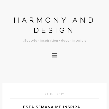
HARMONY AND
DESIGN
lifestyle · inspiration · deco · interiors
≡
21 JUL 2017
ESTA SEMANA ME INSPIRA....