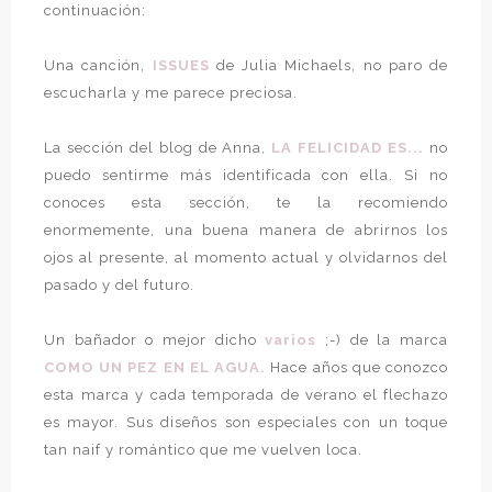
continuación:
Una canción,
ISSUES
de Julia Michaels, no paro de
escucharla y me parece preciosa.
La sección del blog de Anna,
LA FELICIDAD ES...
no
puedo sentirme más identificada con ella. Si no
conoces esta sección, te la recomiendo
enormemente, una buena manera de abrirnos los
ojos al presente, al momento actual y olvidarnos del
pasado y del futuro.
Un bañador o mejor dicho
varios
;-) de la marca
COMO UN PEZ EN EL AGUA.
Hace años que conozco
esta marca y cada temporada de verano el flechazo
es mayor. Sus diseños son especiales con un toque
tan naif y romántico que me vuelven loca.