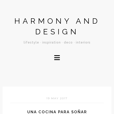
HARMONY AND
DESIGN
lifestyle · inspiration · deco · interiors
≡
19 MAY 2017
UNA COCINA PARA SOÑAR