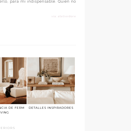
rlo, para mi indispensable. Quién no
vía: atelierdore
NCIA DE FERM
DETALLES INSPIRADORES
IVING
TERIORS