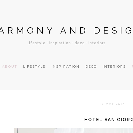
ARMONY AND DESI
lifestyle · inspiration · deco · interiors
ABOUT
LIFESTYLE
INSPIRATION
DECO
INTERIORS
15 MAY 2017
HOTEL SAN GIOR