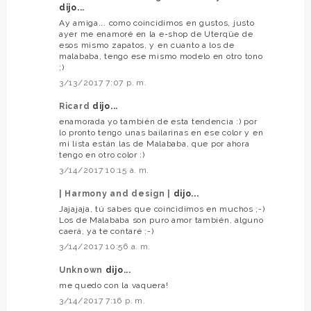
dijo...
Ay amiga... como coincidimos en gustos, justo
ayer me enamoré en la e-shop de Uterqüe de
esos mismo zapatos, y en cuanto a los de
malababa, tengo ese mismo modelo en otro tono
;)
3/13/2017 7:07 p. m.
Ricard
dijo...
enamorada yo también de esta tendencia :) por
lo pronto tengo unas bailarinas en ese color y en
mi lista están las de Malababa, que por ahora
tengo en otro color :)
3/14/2017 10:15 a. m.
| Harmony and design |
dijo...
Jajajaja, tú sabes que coincidimos en muchos ;-)
Los de Malababa son puro amor también, alguno
caerá, ya te contaré :-)
3/14/2017 10:56 a. m.
Unknown
dijo...
me quedo con la vaquera!
3/14/2017 7:16 p. m.