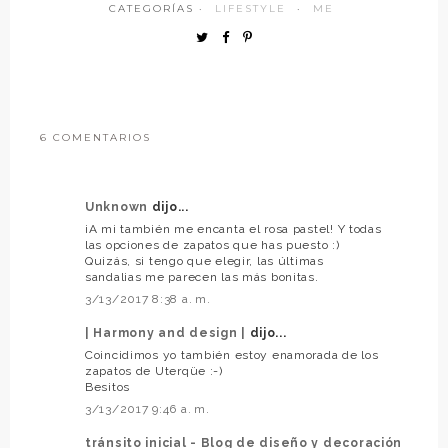
CATEGORÍAS ·
LIFESTYLE
·
ME
6 COMENTARIOS
Unknown
dijo...
¡A mi también me encanta el rosa pastel! Y todas
las opciones de zapatos que has puesto :)
Quizás, si tengo que elegir, las últimas
sandalias me parecen las más bonitas.
3/13/2017 8:38 a. m.
| Harmony and design |
dijo...
Coincidimos yo también estoy enamorada de los
zapatos de Uterqüe :-)
Besitos
3/13/2017 9:46 a. m.
tránsito inicial - Blog de diseño y decoración