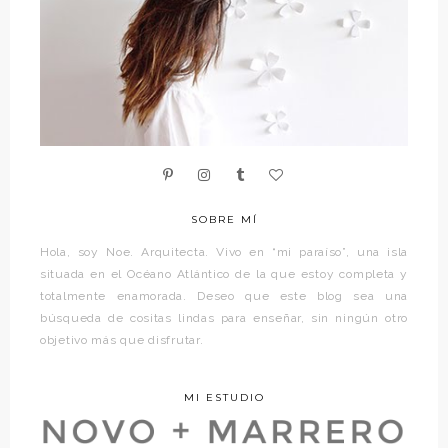
SOBRE MÍ
Hola, soy Noe. Arquitecta. Vivo en “mi paraíso”, una isla
situada en el Océano Atlántico de la que estoy completa y
totalmente enamorada. Deseo que este blog sea una
búsqueda de cositas lindas para enseñar, sin ningún otro
objetivo más que disfrutar.
MI ESTUDIO