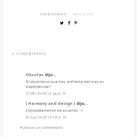
CATEGORÍAS ·
INTERIORS
2 COMENTARIOS
Oksofas
dijo...
El dormitorio que hay enfrente del mar es
espectacular!
7/28/2016 12:34 p. m.
| Harmony and design |
dijo...
Completamente de acuerdo :-)
8/24/2016 10:16 a. m.
Publicar un comentario