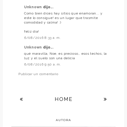
Unknown
dijo...
Como bien dices hay sitios que enamoran... y
este lo consigue! es un lugar que trasmite
comodidad y calma! :)
feliz dia!
6/08/2016 8:33 a. m.
Unknown
dijo...
qué maravilla, Noe, es precioso… esos techos, la
luz y el suelo son una delicia
6/08/2016 9:50 a. m.
Publicar un comentario
HOME
AUTORA